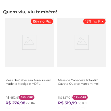
Quem viu, viu também!
15% no Pix
15% no Pix
Mesa de Cabeceira Arredus em
Mesa de Cabeceira Infantil 1
Madeira Maciça e MDF
Gaveta Quarto Marrom Mel
33x45,3cm Branco
Branco/Natural
R$
452
,
91
29%
OFF
R$
527
,
04
29%
OFF
R$
274
,
98
R$
319
,
99
no Pix
no Pix
Ou
6
X de
R$
53
,
91
Ou
7
X de
R$
53
,
78