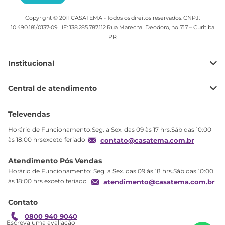
Copyright © 2011 CASATEMA - Todos os direitos reservados. CNPJ:
10.490.181/0137-09 | IE: 138.285.787.112 Rua Marechal Deodoro, no 717 – Curitiba
PR
Institucional
Minha Conta
Central de atendimento
Meus pedidos
Ajuda
Sobre Nós
Televendas
Política de privacidade
Horário de Funcionamento:Seg. a Sex. das 09 às 17 hrs.Sáb das 10:00
Produtos Estoque
às 18:00 hrsexceto feriado
contato@casatema.com.br
Segurança
Atendimento Pós Vendas
Troca
Horário de Funcionamento: Seg. a Sex. das 09 às 18 hrs.Sáb das 10:00
Formas de Pagamento
às 18:00 hrs exceto feriado
atendimento@casatema.com.br
Blog CASATEMA
Contato
Garantia
0800 940 9040