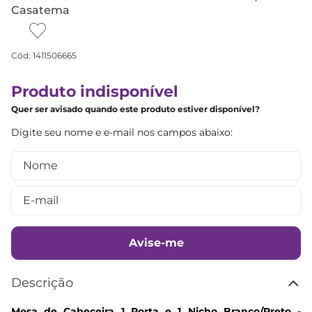
Casatema
Cód
:
1411506665
Produto indisponível
Quer ser avisado quando este produto estiver disponível?
Avise-me
Descrição
Mesa de Cabeceira 1 Porta e 1 Nicho Branco/Preto -