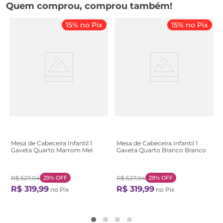
Quem comprou, comprou também!
15% no Pix
15% no Pix
Mesa de Cabeceira Infantil 1
Mesa de Cabeceira Infantil 1
Gaveta Quarto Marrom Mel
Gaveta Quarto Branco Branco
R$
527
,
04
29%
OFF
R$
527
,
04
29%
OFF
R$
319
,
99
R$
319
,
99
no Pix
no Pix
Ou
7
X de
R$
53
,
78
Ou
7
X de
R$
53
,
78