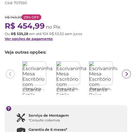
Cód
:
707550
R$
749
,
39
29%
OFF
R$
454
,
99
no Pix
Ou
R$
535
,
28
em até
10
X
R$
53
,
52
sem juros
Ver opções de pagamento
Veja outras opções:
Preto Onix ...
Snow 04 Pra...
Branco Ches...
Serviço de Montagem
*Consulte cobertura
Garantia de
6 meses
*