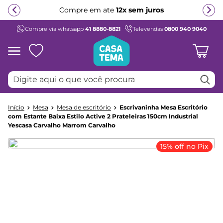
Compre em ate
12x sem juros
Compre via whatsapp
41 8880-8821
Televendas
0800 940 9040
Termos mais buscados
1
º
beliche
2
º
guarda roupa
Digite aqui o que você procura
3
º
aria
4
º
bicama
Mesa
Mesa de escritório
Escrivaninha Mesa Escritório
5
º
escrivaninha
com Estante Baixa Estilo Active 2 Prateleiras 150cm Industrial
Yescasa Carvalho Marrom Carvalho
6
º
treliche
7
º
petit
15% off no Pix
8
º
berço
9
º
cama infantil
10
º
cômoda