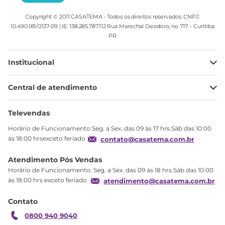
Copyright © 2011 CASATEMA - Todos os direitos reservados. CNPJ:
10.490.181/0137-09 | IE: 138.285.787.112 Rua Marechal Deodoro, no 717 – Curitiba
PR
Institucional
Minha Conta
Central de atendimento
Meus pedidos
Ajuda
Sobre Nós
Televendas
Política de privacidade
Horário de Funcionamento:Seg. a Sex. das 09 às 17 hrs.Sáb das 10:00
Produtos Estoque
às 18:00 hrsexceto feriado
contato@casatema.com.br
Segurança
Atendimento Pós Vendas
Troca
Horário de Funcionamento: Seg. a Sex. das 09 às 18 hrs.Sáb das 10:00
Formas de Pagamento
às 18:00 hrs exceto feriado
atendimento@casatema.com.br
Blog CASATEMA
Contato
Garantia
0800 940 9040