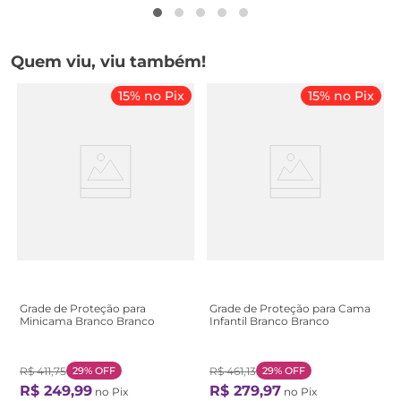
Quem viu, viu também!
15% no Pix
15% no Pix
Grade de Proteção para
Grade de Proteção para Cama
Minicama Branco Branco
Infantil Branco Branco
R$
411
,
75
29%
OFF
R$
461
,
13
29%
OFF
R$
249
,
99
R$
279
,
97
no Pix
no Pix