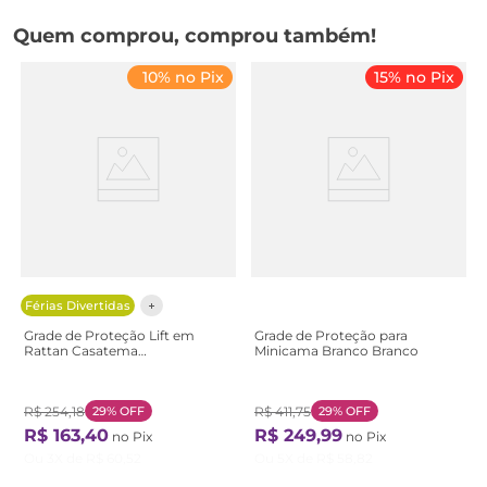
Quem comprou, comprou também!
10% no Pix
15% no Pix
Férias Divertidas
Grade de Proteção Lift em
Grade de Proteção para
Rattan Casatema
Minicama Branco Branco
Bege/Marrom Natural
R$
254
,
18
29%
OFF
R$
411
,
75
29%
OFF
R$
163
,
40
R$
249
,
99
no Pix
no Pix
Ou
3
X de
R$
60
,
52
Ou
5
X de
R$
58
,
82