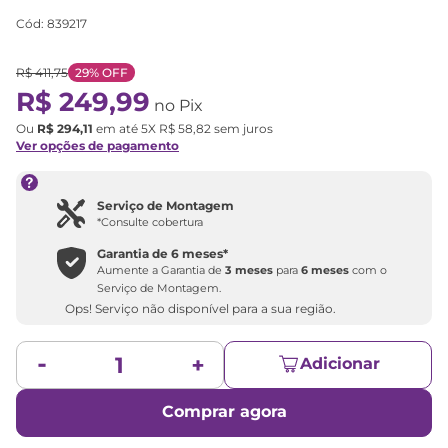
Cód
:
839217
R$
411
,
75
29%
OFF
R$
249
,
99
no Pix
Ou
R$
294
,
11
em até
5
X
R$
58
,
82
sem juros
Ver opções de pagamento
Serviço de Montagem
*Consulte cobertura
Garantia de
6 meses
*
Aumente a Garantia de
3 meses
para
6 meses
com o
Serviço de Montagem.
Ops! Serviço não disponível para a sua região.
Adicionar
Comprar agora