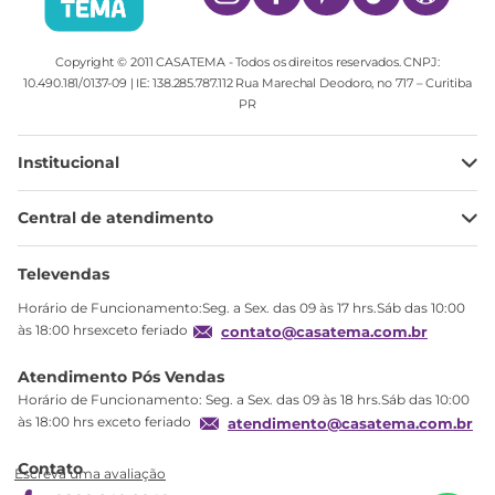
Copyright © 2011 CASATEMA - Todos os direitos reservados. CNPJ:
10.490.181/0137-09 | IE: 138.285.787.112 Rua Marechal Deodoro, no 717 – Curitiba
PR
Institucional
Minha Conta
Central de atendimento
Meus pedidos
Ajuda
Sobre Nós
Televendas
Política de privacidade
Horário de Funcionamento:Seg. a Sex. das 09 às 17 hrs.Sáb das 10:00
Produtos Estoque
às 18:00 hrsexceto feriado
contato@casatema.com.br
Segurança
Atendimento Pós Vendas
Troca
Horário de Funcionamento: Seg. a Sex. das 09 às 18 hrs.Sáb das 10:00
Formas de Pagamento
às 18:00 hrs exceto feriado
atendimento@casatema.com.br
Blog CASATEMA
R$
411
,
75
Grade de Proteção para Minicama Branco Branco
R$
249
,
99
Contato
Garantia