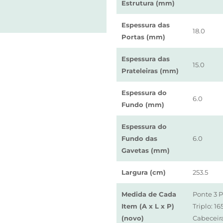
Estrutura (mm)
Espessura das
18.0
Portas (mm)
Espessura das
15.0
Prateleiras (mm)
Espessura do
6.0
Fundo (mm)
Espessura do
Fundo das
6.0
Gavetas (mm)
Largura (cm)
253.5
Medida de Cada
Ponte 3 P
Item (A x L x P)
Triplo: 
(novo)
Cabeceir