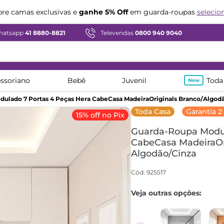
Compre em ate
12x sem juros
hatsapp
41 8880-8821
Televendas
0800 940 9040
ssoriano
Bebê
Juvenil
Toda
ulado 7 Portas 4 Peças Hera CabeCasa MadeiraOriginals Branco/Algod
Toda Casa
Garantia 2
15% off no Pix
Guarda-Roupa Modul
CabeCasa MadeiraOr
Algodão/Cinza
Cód
:
925517
Veja outras opções: