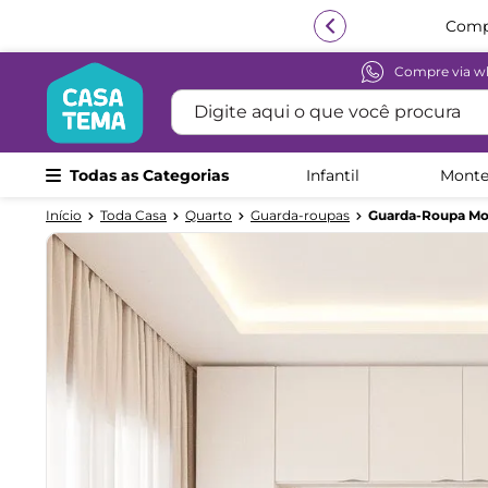
Compre via w
Termos mais buscados
Digite aqui o que você procura
1
º
beliche
2
º
guarda roupa
Todas as Categorias
Infantil
Monte
3
º
bicama
Toda Casa
Quarto
Guarda-roupas
Guarda-Roupa Mod
4
º
aria
5
º
escrivaninha
6
º
treliche
7
º
cama infantil
8
º
petit
9
º
cômoda
10
º
berço