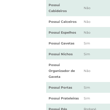
Possui
Não
Cabideiros
Possui Calceiros
Não
Possui Espelhos
Não
Possui Gavetas
Sim
Possui Nichos
Sim
Possui
Organizador de
Não
Gaveta
Possui Portas
Sim
Possui Prateleiras
Sim
Possui Pés
Rodapé