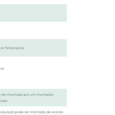
ca Telescópica
ica
ve ser montado por um montador
izado
modulado pode ser montado de acordo