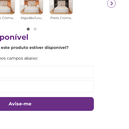
o Croma...
Algodão/Lou...
Preto Croma...
ponível
este produto estiver disponível?
Avise-me