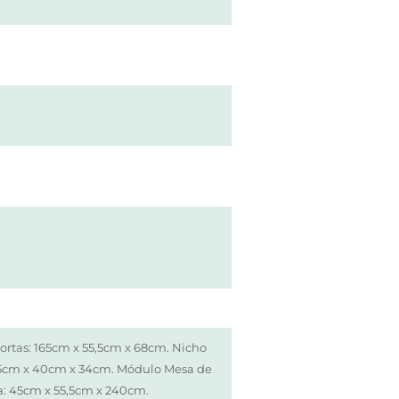
ortas: 165cm x 55,5cm x 68cm. Nicho
165cm x 40cm x 34cm. Módulo Mesa de
a: 45cm x 55,5cm x 240cm.