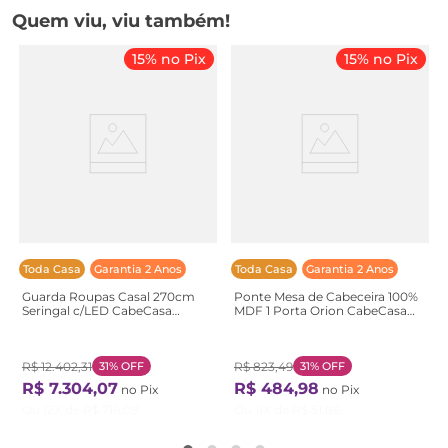
Quem viu, viu também!
15% no Pix
15% no Pix
Toda Casa
Garantia 2 Anos
Toda Casa
Garantia 2 Anos
Guarda Roupas Casal 270cm
Ponte Mesa de Cabeceira 100%
Seringal c/LED CabeCasa
MDF 1 Porta Orion CabeCasa
MadeiraOriginals
MadeiraOriginals
Marrom/Nogal Nogal
Marrom/Mocha/Linho
Mocha/Linho
R$
12
.
402
,
31
31%
OFF
R$
823
,
49
31%
OFF
R$
7
.
304
,
07
R$
484
,
98
no Pix
no Pix
Ou
12
X de
R$
716
,
08
Ou
11
X de
R$
51
,
86