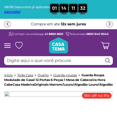
08/08 Descontos já aplicados
:
:
:
0
1
1
4
1
1
3
2
Aproveite!
DIA
HRS
MIN
SEG
Termos mais buscados
Compre em ate
12x sem juros
1
º
beliche
Compre via whatsapp
41 8880-8821
Televendas
0800 940 9040
2
º
guarda roupa
3
º
bicama
4
º
aria
Digite aqui o que você procura
5
º
escrivaninha
6
º
petit
Toda Casa
Quarto
Guarda-roupas
Guarda Roupa
7
º
cama infantil
Modulado de Casal 12 Portas 6 Peças 1 Mesa de Cabeceira Hera
CabeCasa MadeiraOriginals Marrom/Louro/Algodão Louro/Algodão
8
º
treliche
9
º
berço
15% off no Pix
10
º
cama solteiro