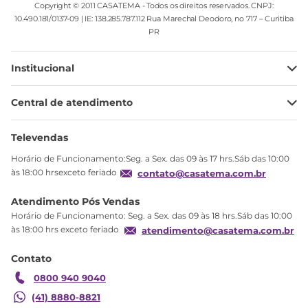
Copyright © 2011 CASATEMA - Todos os direitos reservados. CNPJ:
10.490.181/0137-09 | IE: 138.285.787.112 Rua Marechal Deodoro, no 717 – Curitiba
PR
Institucional
Minha Conta
Central de atendimento
Meus pedidos
Ajuda
Sobre Nós
Televendas
Política de privacidade
Horário de Funcionamento:Seg. a Sex. das 09 às 17 hrs.Sáb das 10:00
Produtos Estoque
às 18:00 hrsexceto feriado
contato@casatema.com.br
Segurança
Atendimento Pós Vendas
Troca
Horário de Funcionamento: Seg. a Sex. das 09 às 18 hrs.Sáb das 10:00
Formas de Pagamento
às 18:00 hrs exceto feriado
atendimento@casatema.com.br
Blog CASATEMA
Contato
Garantia
0800 940 9040
(41) 8880-8821