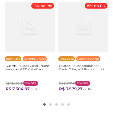
15% no Pix
15% no Pix
Toda Casa
Garantia 2 Anos
Toda Casa
Garantia 2 Anos
Guarda Roupas Casal 270cm
Guarda-Roupa Modular de
Seringal c/LED CabeCasa
Canto 2 Peças 2 Portas com 2
MadeiraOriginals
Portas de Correr Jade
Marrom/Nogal Nogal
CabeCasa MadeiraOriginals
Branco/Fosco Branco Fosco
R$
12
.
402
,
31
31%
OFF
R$
6
.
077
,
61
31%
OFF
R$
7
.
304
,
07
R$
3
.
579
,
27
no Pix
no Pix
Ou
12
X de
R$
716
,
08
Ou
12
X de
R$
350
,
90