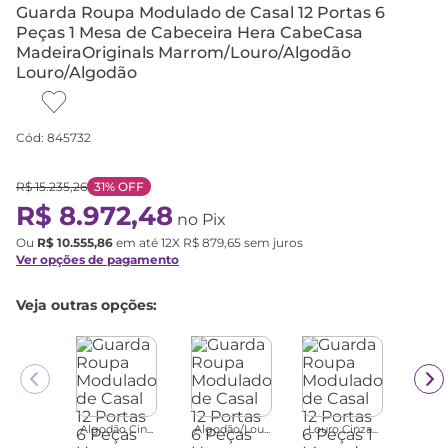
Guarda Roupa Modulado de Casal 12 Portas 6
Peças 1 Mesa de Cabeceira Hera CabeCasa
MadeiraOriginals Marrom/Louro/Algodão
Louro/Algodão
Cód
:
845732
R$
15
.
235
,
26
31%
OFF
R$
8
.
972
,
48
no Pix
Ou
R$
10
.
555
,
86
em até
12
X
R$
879
,
65
sem juros
Ver opções de pagamento
Veja outras opções:
Algodão Cin...
Algodão/Lou...
Louro Cinza...