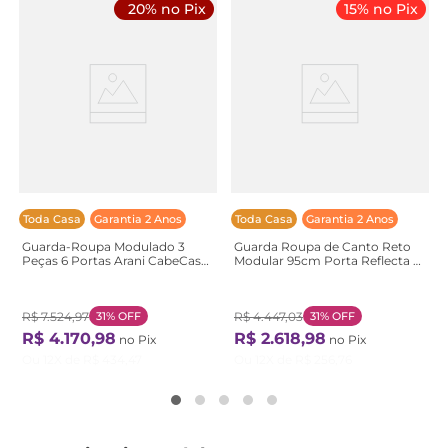
20% no Pix
15% no Pix
Toda Casa
Garantia 2 Anos
Toda Casa
Garantia 2 Anos
Guarda-Roupa Modulado 3
Guarda Roupa de Canto Reto
Peças 6 Portas Arani CabeCasa
Modular 95cm Porta Reflecta e
MadeiraOriginals
Cabideiros Jade CabeCasa
Marrom/Cinamomo
MadeiraOriginals Cinza/Urbano
Cinamomo
Cinza Urbano
R$
7
.
524
,
97
31%
OFF
R$
4
.
447
,
03
31%
OFF
R$
4
.
170
,
98
R$
2
.
618
,
98
no Pix
no Pix
Ou
12
X de
R$
434
,
47
Ou
12
X de
R$
256
,
76