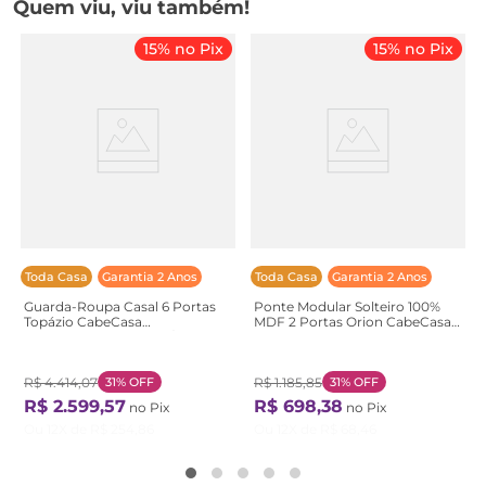
Quem viu, viu também!
15% no Pix
15% no Pix
Toda Casa
Garantia 2 Anos
Toda Casa
Garantia 2 Anos
Guarda-Roupa Casal 6 Portas
Ponte Modular Solteiro 100%
Topázio CabeCasa
MDF 2 Portas Orion CabeCasa
MadeiraOriginals Bege/Algodão
MadeiraOriginals
Algodão
Bege/Aveia/Linho Aveia/Linho
R$
4
.
414
,
07
31%
OFF
R$
1
.
185
,
85
31%
OFF
R$
2
.
599
,
57
R$
698
,
38
no Pix
no Pix
Ou
12
X de
R$
254
,
86
Ou
12
X de
R$
68
,
46