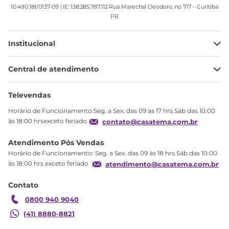
10.490.181/0137-09 | IE: 138.285.787.112 Rua Marechal Deodoro, no 717 – Curitiba
PR
Institucional
Minha Conta
Central de atendimento
Meus pedidos
Ajuda
Sobre Nós
Televendas
Política de privacidade
Horário de Funcionamento:Seg. a Sex. das 09 às 17 hrs.Sáb das 10:00
Produtos Estoque
às 18:00 hrsexceto feriado
contato@casatema.com.br
Segurança
Atendimento Pós Vendas
Troca
Horário de Funcionamento: Seg. a Sex. das 09 às 18 hrs.Sáb das 10:00
Formas de Pagamento
às 18:00 hrs exceto feriado
atendimento@casatema.com.br
Blog CASATEMA
Contato
Garantia
0800 940 9040
(41) 8880-8821