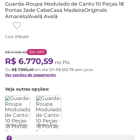
Guarda-Roupa Modulado de Canto 10 Peças 18
Portas Jade CabeCasa MadeiraOriginals
Amarelo/Avelã Avelã
Cód
:
978469
R$
11
.
496
,
45
31%
OFF
R$
6
.
770
,
59
no Pix
Ou
R$
7
.
965
,
40
em até
12
X
R$
663
,
78
sem juros
Ver opções de pagamento
Veja outras opções:
Cinza Urban...
Branco Fosc...