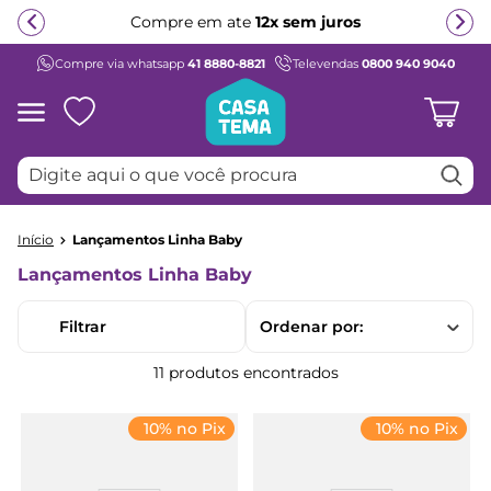
Compre em ate
12x sem juros
Compre via whatsapp
41 8880-8821
Televendas
0800 940 9040
Termos mais buscados
1
º
beliche
2
º
guarda roupa
Digite aqui o que você procura
3
º
bicama
4
º
aria
Lançamentos Linha Baby
5
º
escrivaninha
Lançamentos Linha Baby
6
º
treliche
7
º
cama infantil
Filtrar
Ordenar por
8
º
petit
11
produtos
9
º
cômoda
10
º
berço
10% no Pix
10% no Pix