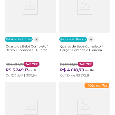
Fabricação Própria
Fabricação Própria
Quarto de Bebê Completo 1
Quarto de Bebê Completo 1
Berço 1 Cômoda e 1 Guarda
Berço 1 Cômoda e 1 Guarda
Roupa Baby Ananda Casatema
Roupa Baby Ananda Casatema
Branco/Offwhite/Mel
Branco/Offwhite/Mel
OffWhite/Mel
OffWhite/Mel
R$
5
.
484
,
77
34%
OFF
R$
6
.
783
,
99
34%
OFF
R$
3
.
249
,
13
R$
4
.
018
,
79
no Pix
no Pix
Ou
12
X de
R$
300
,
84
Ou
12
X de
R$
372
,
11
10% no Pix