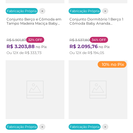
Fabricação Própria
Fabricação Própria
Conjunto Berço e Cômoda em
Conjunto Dormitório 1 Berço 1
Tampo Madeira Maciça Baby
Cômoda Baby Ananda
Tubbi Casatema
Casatema Bege/Offwhite/Mel
Branco/Caramelo
OffWhite/Mel
Branco/Caramelo
R$
5
.
901
,
87
32%
OFF
R$
3
.
537
,
80
34%
OFF
R$
3
.
203
,
88
R$
2
.
095
,
76
no Pix
no Pix
Ou
12
X de
R$
333
,
73
Ou
12
X de
R$
194
,
05
10% no Pix
Fabricação Própria
Fabricação Própria