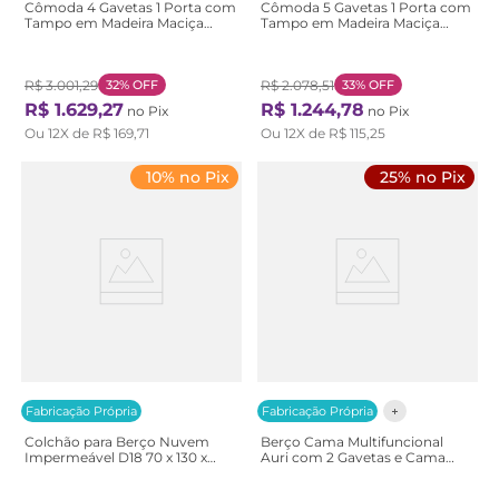
Cômoda 4 Gavetas 1 Porta com
Cômoda 5 Gavetas 1 Porta com
Tampo em Madeira Maciça
Tampo em Madeira Maciça
Baby Tubbi Casatema
Baby Ananda Casatema Off-
Branco/Caramelo
white/Mel
R$
3
.
001
,
29
32%
OFF
R$
2
.
078
,
51
33%
OFF
R$
1
.
629
,
27
R$
1
.
244
,
78
no Pix
no Pix
Ou
12
X de
R$
169
,
71
Ou
12
X de
R$
115
,
25
10% no Pix
25% no Pix
Fabricação Própria
Fabricação Própria
Colchão para Berço Nuvem
Berço Cama Multifuncional
Impermeável D18 70 x 130 x
Auri com 2 Gavetas e Cama
12cm Casatema Branco Branco
Auxiliar Casatema
Branco/Carval Carvalho