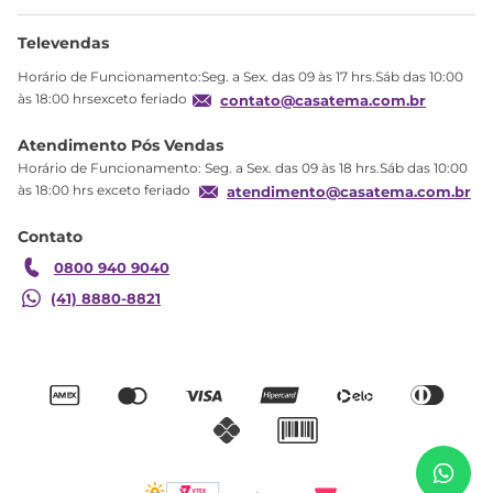
Ajuda
Sobre Nós
Televendas
Política de privacidade
Horário de Funcionamento:Seg. a Sex. das 09 às 17 hrs.Sáb das 10:00
Produtos Estoque
às 18:00 hrsexceto feriado
contato@casatema.com.br
Segurança
Atendimento Pós Vendas
Troca
Horário de Funcionamento: Seg. a Sex. das 09 às 18 hrs.Sáb das 10:00
Formas de Pagamento
às 18:00 hrs exceto feriado
atendimento@casatema.com.br
Blog CASATEMA
Contato
Garantia
0800 940 9040
(41) 8880-8821