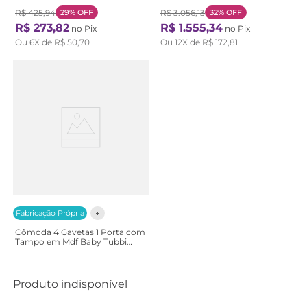
Mel/Branco
R$
425
,
94
29%
OFF
R$
3
.
056
,
13
32%
OFF
R$
273
,
82
R$
1
.
555
,
34
no Pix
no Pix
Ou
6
X de
R$
50
,
70
Ou
12
X de
R$
172
,
81
Fabricação Própria
Cômoda 4 Gavetas 1 Porta com
Tampo em Mdf Baby Tubbi
Casatema Branco
Produto indisponível