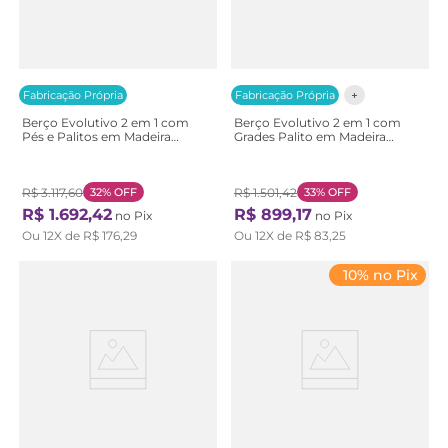
Fabricação Própria
Fabricação Própria
Berço Evolutivo 2 em 1 com
Berço Evolutivo 2 em 1 com
Pés e Palitos em Madeira
Grades Palito em Madeira
Maciça Baby Tubbi Casatema
Maciça Baby Ananda Casatema
Bran Branco / Caramelo
Beg OffWhite/Mel
R$
3
.
117
,
60
32%
OFF
R$
1
.
501
,
42
33%
OFF
R$
1
.
692
,
42
R$
899
,
17
no Pix
no Pix
Ou
12
X de
R$
176
,
29
Ou
12
X de
R$
83
,
25
10% no Pix