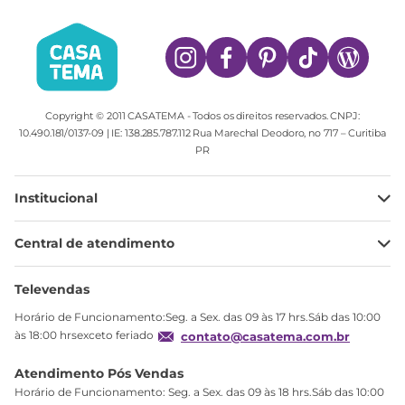
Copyright © 2011 CASATEMA - Todos os direitos reservados. CNPJ:
10.490.181/0137-09 | IE: 138.285.787.112 Rua Marechal Deodoro, no 717 – Curitiba
PR
Institucional
Minha Conta
Central de atendimento
Meus pedidos
Ajuda
Sobre Nós
Televendas
Política de privacidade
Horário de Funcionamento:Seg. a Sex. das 09 às 17 hrs.Sáb das 10:00
Produtos Estoque
às 18:00 hrsexceto feriado
contato@casatema.com.br
Segurança
Atendimento Pós Vendas
Troca
Horário de Funcionamento: Seg. a Sex. das 09 às 18 hrs.Sáb das 10:00
Formas de Pagamento