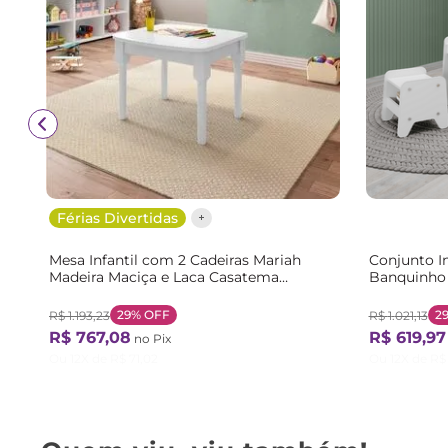
Férias Divertidas
Mesa Infantil com 2 Cadeiras Mariah
Conjunto In
Madeira Maciça e Laca Casatema
Banquinho 
Branco/Menta Branco/Menta
Branco
29%
OFF
2
R$
1
.
193
,
23
R$
1
.
021
,
13
R$
767
,
08
R$
619
,
97
no Pix
Ou
12
X de
R$
71
,
02
Ou
12
X de
R$