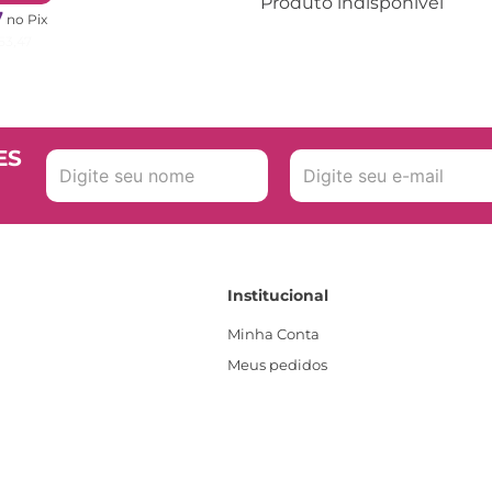
Produto indisponível
7
no Pix
53
,
47
ES
Institucional
Minha Conta
Meus pedidos
Sobre Nós
Política de privacidade
Produtos Estoque
Segurança