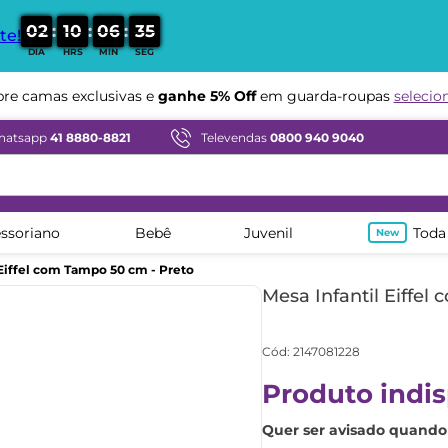
:
:
:
0
2
1
0
0
6
3
4
te!
DIA
HRS
MIN
SEG
Compre em ate
12x sem juros
e camas exclusivas e
ganhe 5% Off
em guarda-roupas
selecio
hatsapp
41 8880-8821
Televendas
0800 940 9040
ssoriano
Bebê
Juvenil
Toda
 Eiffel com Tampo 50 cm - Preto
Mesa Infantil Eiffel
Cód
:
2147081228
Produto indis
Quer ser avisado quando 