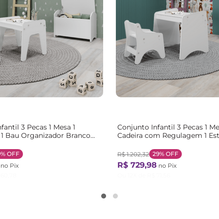
fantil 3 Pecas 1 Mesa 1
Conjunto Infantil 3 Pecas 1 Me
1 Bau Organizador Branco
Cadeira com Regulagem 1 Es
Organizadora Branco Branco
9%
OFF
29%
OFF
R$
1
.
202
,
32
R$
729
,
98
no Pix
no Pix
60
,
78
Ou
12
X de
R$
71
,
56