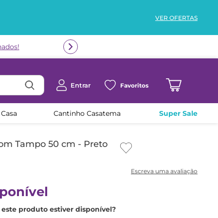
VER OFERTAS
nados!
Entrar
Favoritos
 Casa
Cantinho Casatema
Super Sale
 com Tampo 50 cm - Preto
ponível
este produto estiver disponível?