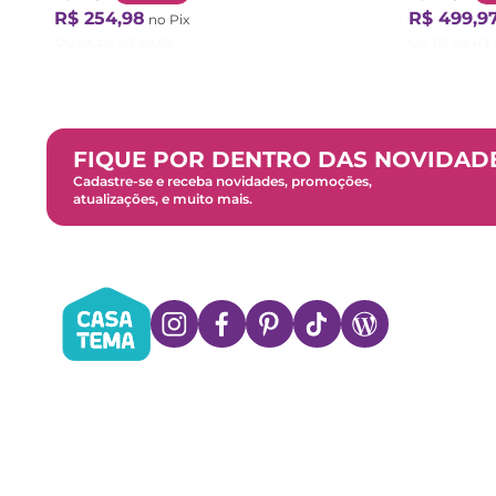
R$
254
,
98
R$
499
,
9
no Pix
Ou
5
X de
R$
59
,
99
Ou
11
X de
R$
FIQUE POR DENTRO DAS NOVIDAD
Cadastre-se e receba novidades, promoções,
atualizações, e muito mais.
Copyright © 2011 CASATEMA - Todos os direitos
reservados. CNPJ: 10.490.181/0137-09 | IE:
138.285.787.112 Rua Marechal Deodoro, no 717 –
Curitiba PR