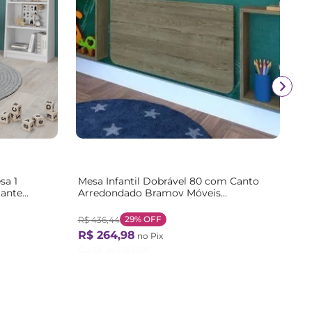
sa 1
Mesa Infantil Dobrável 80 com Canto
tante
Arredondado Bramov Móveis
Bege/Carvalho Mel Carvalho Mel
29%
OFF
R$
436
,
44
R$
264
,
98
no Pix
Ou
6
X de
R$
51
,
95