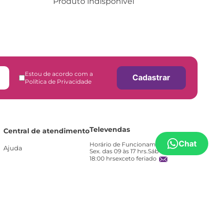
Produto indisponível
Estou de acordo com a
Cadastrar
Política de Privacidade
Televendas
Central de atendimento
Chat
Horário de Funcionamento:Seg. a
Ajuda
Sex. das 09 às 17 hrs.Sáb das 10:00 às
18:00 hrsexceto feriado
contato@casatema.com.br
Atendimento Pós Vendas
Horário de Funcionamento: Seg. a
Sex. das 09 às 18 hrs.Sáb das 10:00 às
18:00 hrs exceto feriado