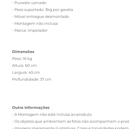
- Puxador usinado
- Peso suportado: 3kg por gaveta
- Móvel entregue desmontado
- Montagem não inclusa
- Marca: Imperador
Dimensões
Peso: 16 kg
Altura: 60 cm
Largura: 45 cm
Profundidade: 37 cm
Outra Informações
- A Montagem não está inclusa ao produto.
- Os objetos que ambientam as fotos não acompanham o prod
- Imagens meramente ilustrativas. Cores e tonalidades podem 