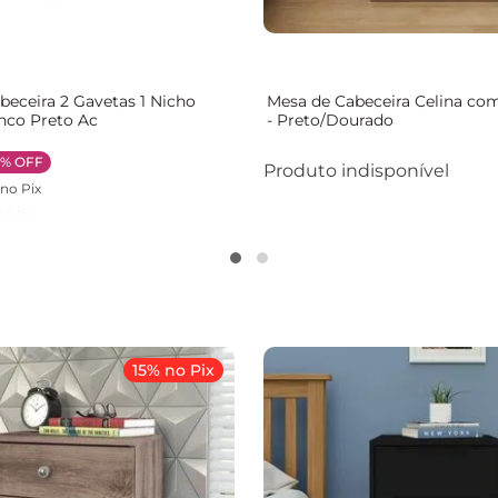
beceira 2 Gavetas 1 Nicho
Mesa de Cabeceira Celina co
anco Preto Ac
- Preto/Dourado
0%
OFF
Produto indisponível
no Pix
54
,
89
15% no Pix