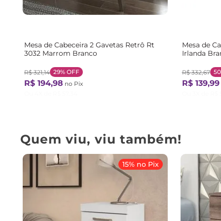
Mesa de Cabeceira 2 Gavetas Retrô Rt
Mesa de Ca
3032 Marrom Branco
Irlanda Br
29%
OFF
5
R$
321
,
14
R$
332
,
67
R$
194
,
98
R$
139
,
99
no Pix
Ou
4
X de
R$
57
,
34
Ou
3
X de
R$
Quem viu, viu também!
15% no Pix