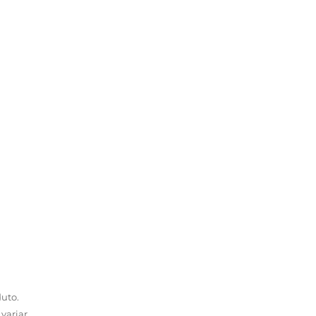
uto.
variar.