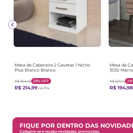
Mesa de Cabeceira 2 Gavetas 1 Nicho
Mesa de Ca
Plus Branco Branco
3032 Marr
29%
OFF
29
R$
354
,
10
R$
321
,
14
R$
214
,
99
R$
194
,
98
no Pix
Ou
5
X de
R$
50
,
58
Ou
4
X de
R$
FIQUE POR DENTRO DAS NOVIDAD
Cadastre-se e receba novidades, promoções,