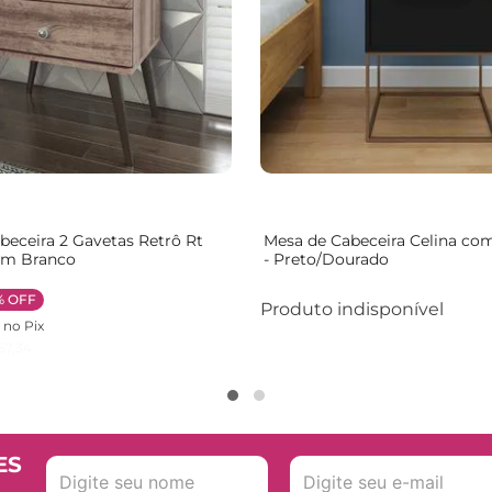
beceira 2 Gavetas Retrô Rt
Mesa de Cabeceira Celina co
om Branco
- Preto/Dourado
%
OFF
Produto indisponível
no Pix
57
,
34
ES