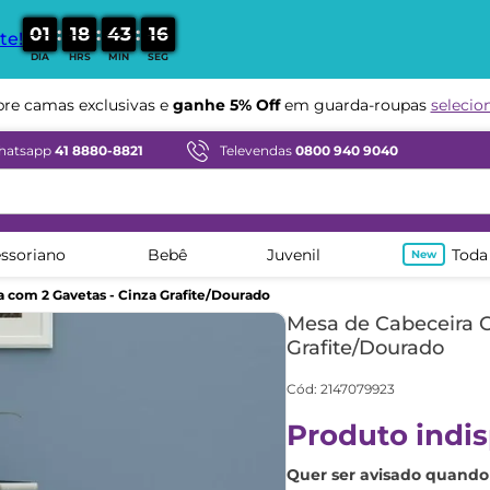
:
:
:
0
1
1
8
4
3
1
5
te!
DIA
HRS
MIN
SEG
Compre em ate
12x sem juros
hatsapp
41 8880-8821
Televendas
0800 940 9040
ssoriano
Bebê
Juvenil
Toda
 com 2 Gavetas - Cinza Grafite/Dourado
Mesa de Cabeceira C
Grafite/Dourado
Cód
:
2147079923
Produto indis
Quer ser avisado quando 