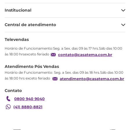
Institucional
Minha Conta
Central de atendimento
Meus pedidos
Ajuda
Sobre Nós
Televendas
Política de privacidade
Horário de Funcionamento:Seg. a Sex. das 09 às 17 hrs.Sáb das 10:00
Produtos Estoque
às 18:00 hrsexceto feriado
contato@casatema.com.br
Segurança
Atendimento Pós Vendas
Troca
Horário de Funcionamento: Seg. a Sex. das 09 às 18 hrs.Sáb das 10:00
Formas de Pagamento
às 18:00 hrs exceto feriado
atendimento@casatema.com.br
Blog CASATEMA
Contato
Garantia
0800 940 9040
(41) 8880-8821