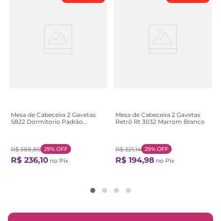
Mesa de Cabeceira 2 Gavetas
Mesa de Cabeceira 2 Gavetas
S822 Dormitorio Padrão
Retrô Rt 3032 Marrom Branco
Branco Branco
R$
388
,
86
29%
OFF
R$
321
,
14
29%
OFF
R$
236
,
10
R$
194
,
98
no Pix
no Pix
Ou
5
X de
R$
55
,
55
Ou
4
X de
R$
57
,
34