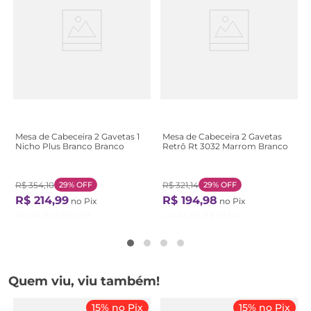
Mesa de Cabeceira 2 Gavetas 1
Mesa de Cabeceira 2 Gavetas
Nicho Plus Branco Branco
Retrô Rt 3032 Marrom Branco
R$
354
,
10
29%
OFF
R$
321
,
14
29%
OFF
R$
214
,
99
R$
194
,
98
no Pix
no Pix
Ou
5
X de
R$
50
,
58
Ou
4
X de
R$
57
,
34
Quem viu, viu também!
15% no Pix
15% no Pix