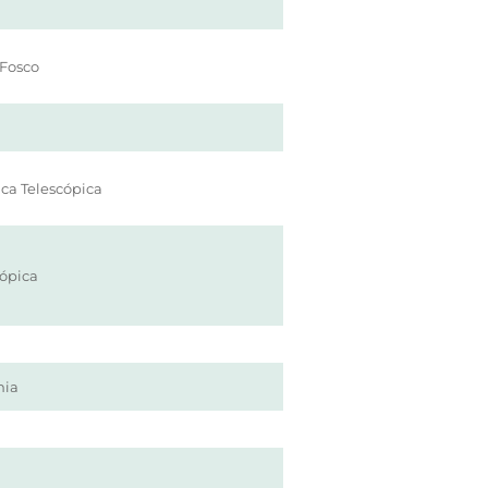
Fosco
ca Telescópica
cópica
ia