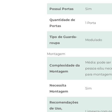
Possui Portas
Sim
Quantidade de
1 Porta
Portas
Tipo de Guarda-
Modulado
roupa
Montagem
Média: pode se
Complexidade da
pessoa e/ou nec
Montagem
para montagem
Necessita
Sim
Montagem
Recomendações
de Uso,
Limpeza com p