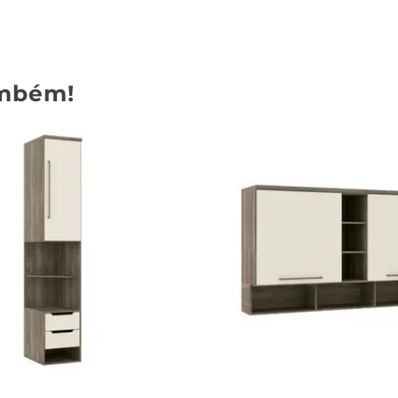
mbém!