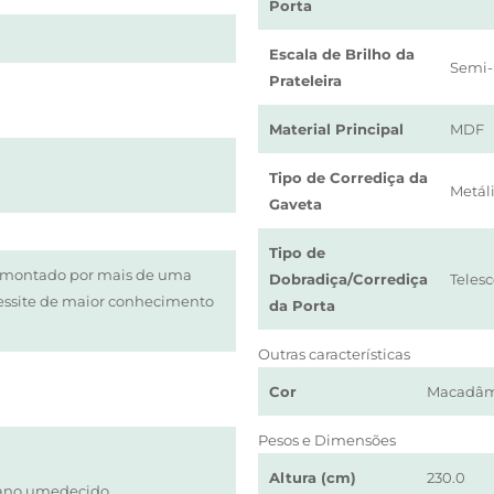
Porta
Escala de Brilho da
Semi-
Prateleira
Material Principal
MDF
Tipo de Corrediça da
Metáli
Gaveta
Tipo de
r montado por mais de uma
Dobradiça/Corrediça
Teles
essite de maior conhecimento
da Porta
Outras características
Cor
Macadâm
Pesos e Dimensões
Altura (cm)
230.0
ano umedecido.