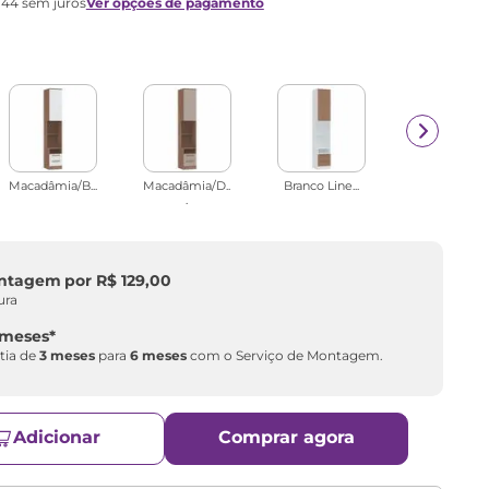
,
44
sem juros
Ver opções de pagamento
Macadâmia/B...
Macadâmia/D..
Branco Line...
.
ontagem
por
R$
129
,
00
ura
 meses
*
tia de
3 meses
para
6 meses
com o Serviço de Montagem.
Adicionar
Comprar agora