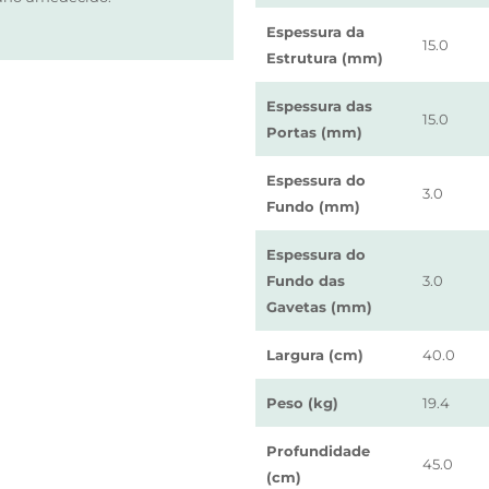
Espessura da
15.0
Estrutura (mm)
Espessura das
15.0
Portas (mm)
Espessura do
3.0
Fundo (mm)
Espessura do
Fundo das
3.0
Gavetas (mm)
Largura (cm)
40.0
Peso (kg)
19.4
Profundidade
45.0
(cm)