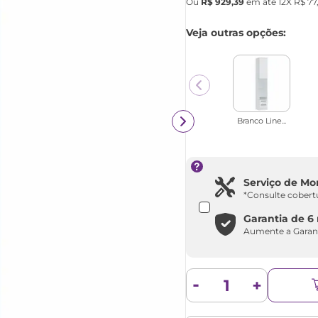
Ou
R$
929
,
39
em até
12
X
R$
77
Veja outras opções:
Branco Line...
Serviço de M
*Consulte cobert
Garantia de
6
Aumente a Garan