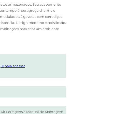
 objetos armazenados. Seu acabamento
gn contemporâneo agrega charme e
s modulados. 2 gavetas com corrediças
sistência. Design moderno e sofisticado.
 combinações para criar um ambiente
ui para acessar
, Kit Ferragens e Manual de Montagem