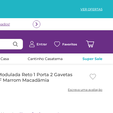
VER OFERTAS
nados!
Entrar
Favoritos
 Casa
Cantinho Casatema
Super Sale
odulada Reto 1 Porta 2 Gavetas
F Marrom Macadâmia
x