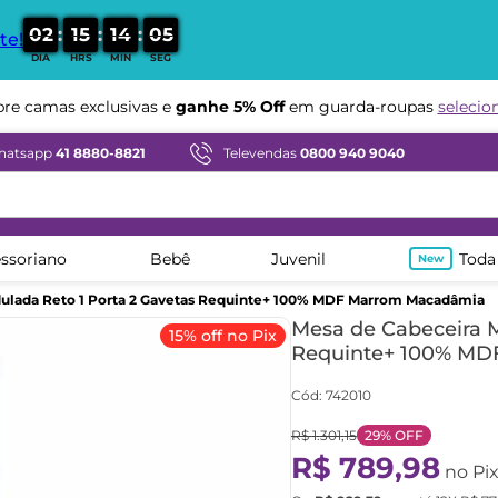
:
:
:
0
2
1
5
1
4
0
4
te!
DIA
HRS
MIN
SEG
Compre em ate
12x sem juros
e camas exclusivas e
ganhe 5% Off
em guarda-roupas
selecio
hatsapp
41 8880-8821
Televendas
0800 940 9040
ssoriano
Bebê
Juvenil
Toda
ulada Reto 1 Porta 2 Gavetas Requinte+ 100% MDF Marrom Macadâmia
Mesa de Cabeceira M
15% off no Pix
Requinte+ 100% MD
Cód
:
742010
R$
1
.
301
,
15
29%
OFF
R$
789
,
98
no Pi