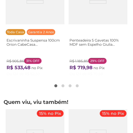
Toda Casa
Garantia 2 Anos
Escrivaninha Suspensa 100cm
Penteadeira 5 Gavetas 100%
Orion CabeCasa
MDF sem Espelho Giulia
MadeiraOriginals Bege/Aveia
Yescasa Off White
Aveia
R$
905
,
86
31%
OFF
R$
1
.
185
,
85
29%
OFF
R$
533
,
48
R$
719
,
98
no Pix
no Pix
Ou
12
X de
R$
52
,
30
Ou
12
X de
R$
70
,
58
Quem viu, viu também!
15% no Pix
15% no Pix