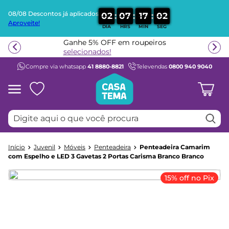
08/08 Descontos já aplicados
:
:
:
0
2
0
7
1
7
0
1
Aproveite!
DIA
HRS
MIN
SEG
Termos mais buscados
Ganhe 5% OFF em roupeiros
1
º
beliche
selecionados!
Compre via whatsapp
41 8880-8821
Televendas
0800 940 9040
2
º
guarda roupa
3
º
aria
4
º
bicama
Digite aqui o que você procura
5
º
escrivaninha
6
º
treliche
Juvenil
Móveis
Penteadeira
Penteadeira Camarim
7
º
berço
com Espelho e LED 3 Gavetas 2 Portas Carisma Branco Branco
8
º
cama infantil
15% off no Pix
9
º
petit
10
º
cama solteiro