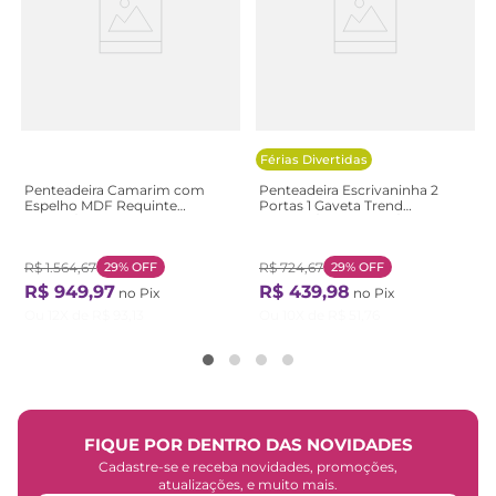
Férias Divertidas
Penteadeira Camarim com
Penteadeira Escrivaninha 2
Espelho MDF Requinte
Portas 1 Gaveta Trend
Branco/Ab Branco AB
Marrom/Cinamomo/Off White
Cinamomo/Off White
R$
1
.
564
,
67
29%
OFF
R$
724
,
67
29%
OFF
R$
949
,
97
R$
439
,
98
no Pix
no Pix
Ou
12
X de
R$
93
,
13
Ou
10
X de
R$
51
,
76
FIQUE POR DENTRO DAS NOVIDADES
Cadastre-se e receba novidades, promoções,
atualizações, e muito mais.