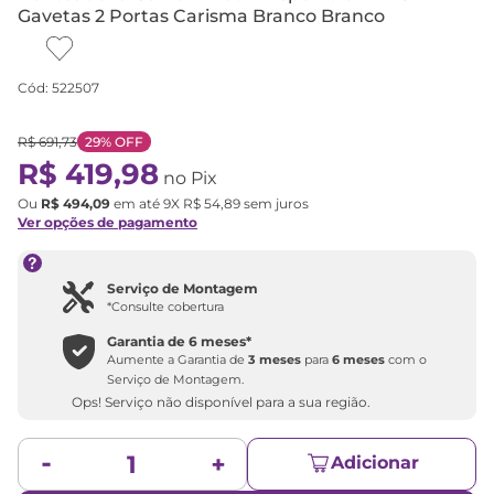
Gavetas 2 Portas Carisma Branco Branco
Cód
:
522507
R$
691
,
73
29%
OFF
R$
419
,
98
no Pix
Ou
R$
494
,
09
em até
9
X
R$
54
,
89
sem juros
Ver opções de pagamento
Serviço de Montagem
*Consulte cobertura
Garantia de
6 meses
*
Aumente a Garantia de
3 meses
para
6 meses
com o
Serviço de Montagem.
Ops! Serviço não disponível para a sua região.
Adicionar