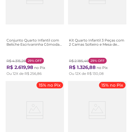
Conjunto Quarto Infantil com
Kit Quarto Infantil 3 Peças com
Beliche Escrivaninha Cômoda e
2 Camas Solteiro e Mesa de
Guarda-Roupa Marrom
Cabeceira Athenas Maggiore
Amêndoa Clean Amêndoa
Branco Branco
Clean
R$
4
.
315
,
26
29%
OFF
R$
2
.
185
,
46
29%
OFF
R$
2
.
619
,
98
R$
1
.
326
,
88
no Pix
no Pix
Ou
12
X de
R$
256
,
86
Ou
12
X de
R$
130
,
08
15% no Pix
15% no Pix