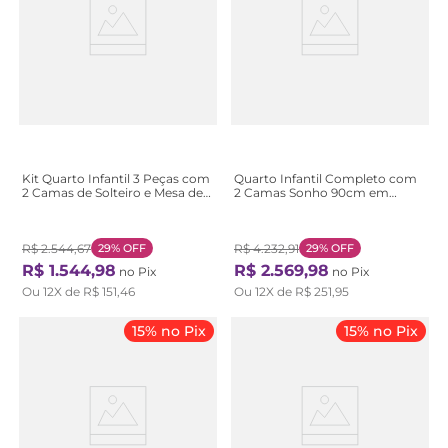
Kit Quarto Infantil 3 Peças com
Quarto Infantil Completo com
2 Camas de Solteiro e Mesa de
2 Camas Sonho 90cm em
Cabeceira Loop Maggiore
Madeira Maciça Branco
Branco Branco
R$
2
.
544
,
67
29%
OFF
R$
4
.
232
,
91
29%
OFF
R$
1
.
544
,
98
R$
2
.
569
,
98
no Pix
no Pix
Ou
12
X de
R$
151
,
46
Ou
12
X de
R$
251
,
95
15% no Pix
15% no Pix