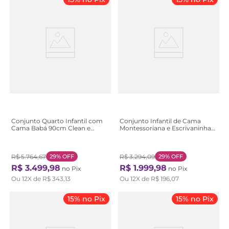
Conjunto Quarto Infantil com
Conjunto Infantil de Cama
Cama Babá 90cm Clean e
Montessoriana e Escrivaninha
Guarda-Roupa Aconchego
com Regulagem de Altura
Branco
Branco
R$
5
.
764
,
67
29%
OFF
R$
3
.
294
,
09
29%
OFF
R$
3
.
499
,
98
R$
1
.
999
,
98
no Pix
no Pix
Ou
12
X de
R$
343
,
13
Ou
12
X de
R$
196
,
07
15% no Pix
15% no Pix