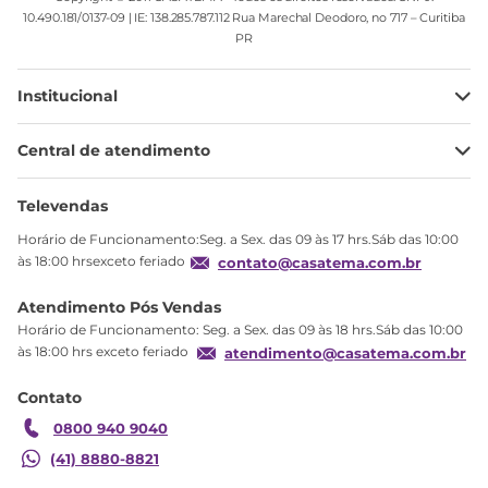
10.490.181/0137-09 | IE: 138.285.787.112 Rua Marechal Deodoro, no 717 – Curitiba
PR
Institucional
Minha Conta
Central de atendimento
Meus pedidos
Ajuda
Sobre Nós
Televendas
Política de privacidade
Horário de Funcionamento:Seg. a Sex. das 09 às 17 hrs.Sáb das 10:00
Produtos Estoque
às 18:00 hrsexceto feriado
contato@casatema.com.br
Segurança
Atendimento Pós Vendas
Troca
Horário de Funcionamento: Seg. a Sex. das 09 às 18 hrs.Sáb das 10:00
Formas de Pagamento
às 18:00 hrs exceto feriado
atendimento@casatema.com.br
Blog CASATEMA
Contato
Garantia
0800 940 9040
(41) 8880-8821