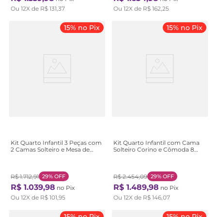
Ou
12
X de
R$
131
,
37
Ou
12
X de
R$
162
,
25
15% no Pix
15% no Pix
Kit Quarto Infantil 3 Peças com
Kit Quarto Infantil com Cama
2 Camas Solteiro e Mesa de
Solteiro Corino e Cômoda 8
Cabeceira Athenas Maggiore
Gavetas Loop Bege Amêndoa
Amêndoa Clean Amêndoa
Clean/Off White Amêndoa
Clean
Clean/Off White
R$
1
.
712
,
91
29%
OFF
R$
2
.
454
,
09
29%
OFF
R$
1
.
039
,
98
R$
1
.
489
,
98
no Pix
no Pix
Ou
12
X de
R$
101
,
95
Ou
12
X de
R$
146
,
07
15% no Pix
15% no Pix