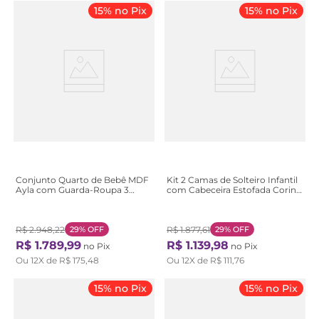
15% no Pix
15% no Pix
Conjunto Quarto de Bebê MDF
Kit 2 Camas de Solteiro Infantil
Ayla com Guarda-Roupa 3
com Cabeceira Estofada Corino
Portas e Cômoda Off White Off
Loop Bege Amêndoa Clean/Off
White
White Amêndoa Clean/Off
White
R$
2
.
948
,
22
29%
OFF
R$
1
.
877
,
61
29%
OFF
R$
1
.
789
,
99
R$
1
.
139
,
98
no Pix
no Pix
Ou
12
X de
R$
175
,
48
Ou
12
X de
R$
111
,
76
15% no Pix
15% no Pix