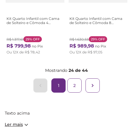
Kit Quarto Infantil com Cama
Kit Quarto Infantil com Cama
de Solteiro e Cômoda 4
de Solteiro e Cômoda 8
Gavetas Branco Branco
Gavetas 2 Portas Marrom
Amêndoa Clean Amêndoa
Clean
R$
1
.
317
,
61
29%
OFF
R$
1
.
630
,
55
29%
OFF
R$
799
,
98
R$
989
,
98
no Pix
no Pix
Ou
12
X de
R$
78
,
42
Ou
12
X de
R$
97
,
05
Mostrando
24 de 44
1
2
Texto acima
Ler mais