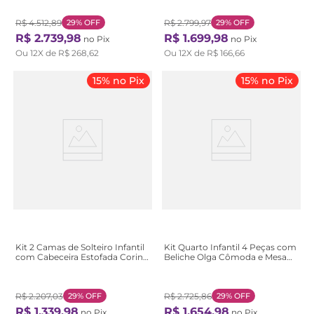
Espresso Móveis Br Branco
Brilho
R$
4
.
512
,
89
29%
OFF
R$
2
.
799
,
97
29%
OFF
R$
2
.
739
,
98
R$
1
.
699
,
98
no Pix
no Pix
Ou
12
X de
R$
268
,
62
Ou
12
X de
R$
166
,
66
15% no Pix
15% no Pix
Kit 2 Camas de Solteiro Infantil
Kit Quarto Infantil 4 Peças com
com Cabeceira Estofada Corino
Beliche Olga Cômoda e Mesa
Loop Branco Branco
de Cabeceira Baião Marrom
Amêndoa Clean Amêndoa
Clean
R$
2
.
207
,
03
29%
OFF
R$
2
.
725
,
86
29%
OFF
R$
1
.
339
,
98
R$
1
.
654
,
98
no Pix
no Pix