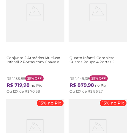
Conjunto 2 Armários Multiuso
Quarto Infantil Completo
Infantil 2 Portas com Chave e 5
Guarda Roupa 4 Portas 2
Prateleiras Asteca Branco
Gavetas com Cômoda Liz
Branco
Verde/Fosco/Nature Verde
Fosco/Nature
R$
1
.
185
,
85
29%
OFF
R$
1
.
449
,
38
29%
OFF
R$
719
,
98
R$
879
,
98
no Pix
no Pix
Ou
12
X de
R$
70
,
58
Ou
12
X de
R$
86
,
27
15% no Pix
15% no Pix