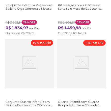
Kit Quarto Infantil 4 Peças com
Kit 3 Peças com 2 Camas de
Beliche Olga Cômoda e Mesa
Solteiro e Mesa de Cabeceira
de Cabeceira Baião Branco
Loop Bege Amêndoa Clean/Off
Branco
White Amêndoa Clean/Off
White
R$
3
.
022
,
31
29%
OFF
R$
2
.
404
,
67
29%
OFF
R$
1
.
834
,
97
R$
1
.
459
,
98
no Pix
no Pix
Ou
12
X de
R$
179
,
89
Ou
12
X de
R$
143
,
13
15% no Pix
15% no Pix
Conjunto Quarto Infantil com
Quarto Infantil com Guarda
Beliche Escrivaninha Cômoda e
Roupa 4 Portas e Cômoda 1
Guarda-Roupa Branco Branco
Porta 100% MDF Maya Clássico