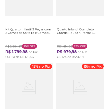
Kit Quarto Infantil 3 Peças com
Quarto Infantil Completo
2 Camas de Solteiro e Cômoda
Guarda Roupa 4 Portas 3
Loop Maggiore Marrom
Gavetas com Cômoda Stella
Amêndoa Clean/Off White
Espresso Móveis Rosa/Branco
Amêndoa Clean / Off White
Branco/Rosa
R$
2
.
964
,
67
29%
OFF
R$
1
.
614
,
09
29%
OFF
R$
1
.
799
,
98
R$
979
,
98
no Pix
no Pix
Ou
12
X de
R$
176
,
46
Ou
12
X de
R$
96
,
07
15% no Pix
15% no Pix