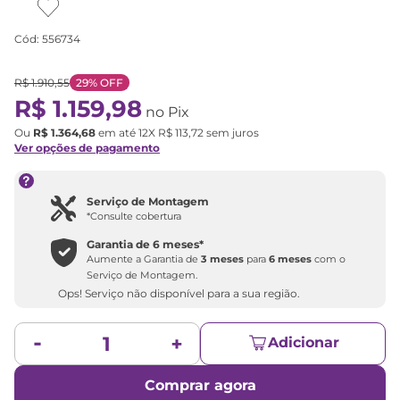
Cód
:
556734
R$
1
.
910
,
55
29%
OFF
R$
1
.
159
,
98
no Pix
Ou
R$
1
.
364
,
68
em até
12
X
R$
113
,
72
sem juros
Ver opções de pagamento
Serviço de Montagem
*Consulte cobertura
Garantia de
6 meses
*
Aumente a Garantia de
3 meses
para
6 meses
com o
Serviço de Montagem.
Ops! Serviço não disponível para a sua região.
Adicionar
Comprar agora