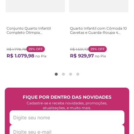
Conjunto Quarto Infantil
Quarto Infantil com Cômoda 10
Completo Olimpia
Gavetas e Guarda-Roupa 4
Verde/Cinamomo/Salvia
Portas e 2 Gavetas Ninho
Cinamomo / Sálvia
Branco
R$
1
.
778
,
78
29%
OFF
R$
1
.
531
,
73
29%
OFF
R$
1
.
079
,
98
R$
929
,
97
no Pix
no Pix
Ou
12
X de
R$
105
,
88
Ou
12
X de
R$
91
,
17
FIQUE POR DENTRO DAS NOVIDADES
Cadastre-se e receba novidades, promoções,
atualizações, e muito mais.