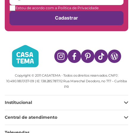
Estou de acordo com a Política de Privacidade
Cadastrar
Copyright © 2011 CASATEMA - Todos os direitos reservados. CNPJ:
10.490.181/0137-09 | IE: 138.285.787.112 Rua Marechal Deodoro, no 717 – Curitiba
PR
Institucional
Minha Conta
Central de atendimento
Meus pedidos
Ajuda
Sobre Nós
Televendas