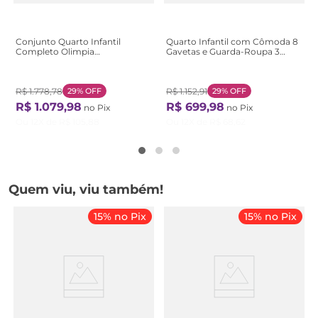
Conjunto Quarto Infantil
Quarto Infantil com Cômoda 8
Completo Olimpia
Gavetas e Guarda-Roupa 3
Verde/Cinamomo/Salvia
Portas e 2 Gavetas Ninho
Cinamomo / Sálvia
Branco Branco
R$
1
.
778
,
78
29%
OFF
R$
1
.
152
,
91
29%
OFF
R$
1
.
079
,
98
R$
699
,
98
no Pix
no Pix
Ou
12
X de
R$
105
,
88
Ou
12
X de
R$
68
,
62
Quem viu, viu também!
15% no Pix
15% no Pix