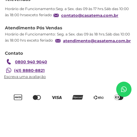
Política de privacidade
Horário de Funcionamento:Seg. a Sex. das 09 às 17 hrs.Sáb das 10:00
Produtos Estoque
às 18:00 hrsexceto feriado
contato@casatema.com.br
Segurança
Atendimento Pós Vendas
Troca
Horário de Funcionamento: Seg. a Sex. das 09 às 18 hrs.Sáb das 10:00
Formas de Pagamento
às 18:00 hrs exceto feriado
atendimento@casatema.com.br
Blog CASATEMA
Contato
Garantia
0800 940 9040
R$
1
.
910
,
55
Quarto Infantil com Cama e Guarda Roupa Elysa
(41) 8880-8821
R$
1
.
159
,
98
Branco Branco
Adicionar ao carrinho