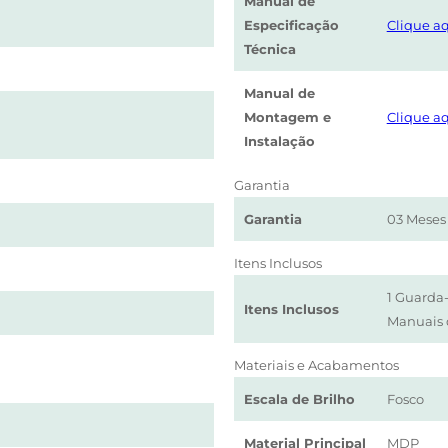
Manual de
Especificação
Clique aq
Técnica
Manual de
Montagem e
Clique aq
Instalação
Garantia
Garantia
03 Meses
Itens Inclusos
1 Guarda
Itens Inclusos
Manuais
Materiais e Acabamentos
Escala de Brilho
Fosco
Material Principal
MDP