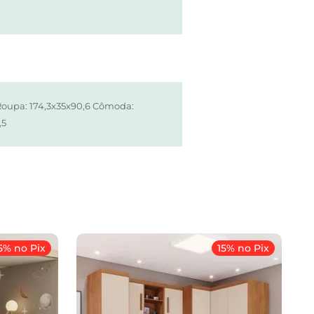
oupa: 174,3x35x90,6 Cômoda:
,5
5% no Pix
15% no Pix