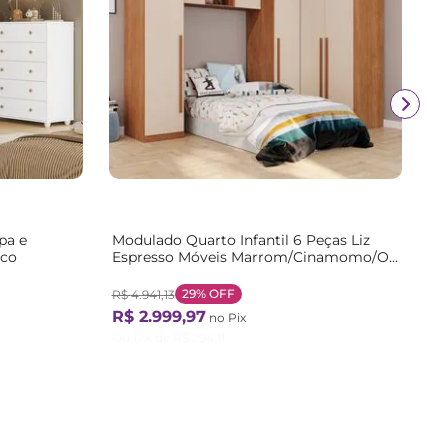
pa e
Modulado Quarto Infantil 6 Peças Liz
nco
Espresso Móveis Marrom/Cinamomo/Off
White Cinamomo / Off White
29%
OFF
R$
4
.
941
,
13
R$
2
.
999
,
97
no Pix
Ou
12
X de
R$
294
,
11