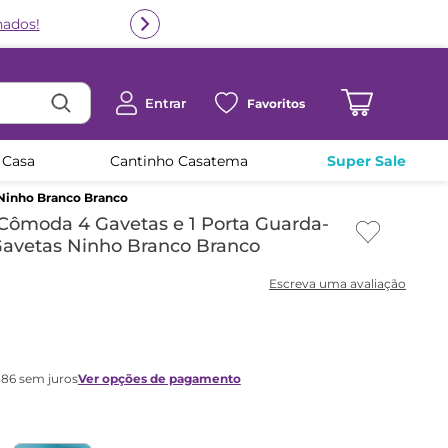
Entrar
Favoritos
 Casa
Cantinho Casatema
Super Sale
 Ninho Branco Branco
 Cômoda 4 Gavetas e 1 Porta Guarda-
Gavetas Ninho Branco Branco
,
86
sem juros
Ver opções de pagamento