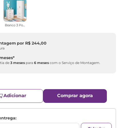
Branco 3 Po...
ontagem
por
R$
244
,
00
ura
 meses
*
tia de
3 meses
para
6 meses
com o Serviço de Montagem.
Adicionar
Comprar agora