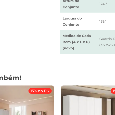
Altura do
174.3
Conjunto
Largura do
159.1
Conjunto
Medida de Cada
Guarda-R
Item (A x L x P)
89x35x68
(novo)
mbém!
15% no Pix
1