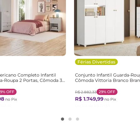
Férias Divertidas
ricano Completo Infantil
Conjunto Infantil Guarda-Rou
-Roupa 2 Portas, Cômoda 3
Cômoda Vittoria Branco Bra
Mesa de Cabeceira
o Branco Gelo
29%
OFF
29%
OFF
R$
2
.
882
,
33
98
R$
1
.
749
,
99
no Pix
no Pix
103
,
92
Ou
12
X de
R$
171
,
56