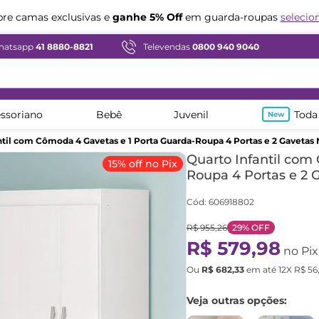
Compre em ate
12x sem juros
hatsapp
41 8880-8821
Televendas
0800 940 9040
ssoriano
Bebê
Juvenil
Toda
ntil com Cômoda 4 Gavetas e 1 Porta Guarda-Roupa 4 Portas e 2 Gavetas
Quarto Infantil com
15% off no Pix
Roupa 4 Portas e 2 
Cód
:
606918802
R$
955
,
26
29%
OFF
R$
579
,
98
no Pix
Ou
R$
682
,
33
em até
12
X
R$
56
Veja outras opções: