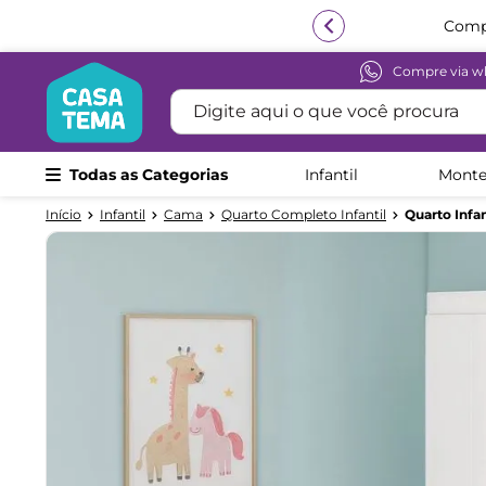
Compre via w
Termos mais buscados
Digite aqui o que você procura
1
º
beliche
2
º
guarda roupa
Todas as Categorias
Infantil
Monte
3
º
bicama
Infantil
Cama
Quarto Completo Infantil
Quarto Infa
4
º
aria
5
º
escrivaninha
6
º
treliche
7
º
cama infantil
8
º
petit
9
º
cômoda
10
º
berço