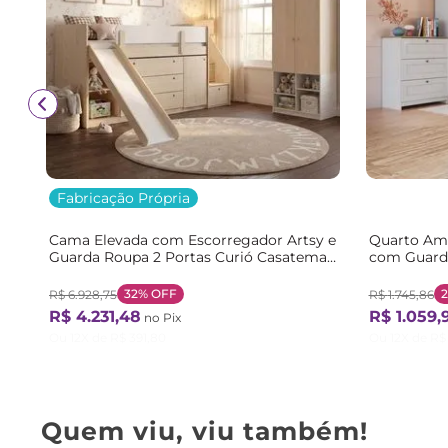
Fabricação Própria
Cama Elevada com Escorregador Artsy e
Quarto Ame
Guarda Roupa 2 Portas Curió Casatema
com Guarda
Natural Amadeirado/Branco
Gavetas e 
Branco/Gel
32%
OFF
R$
6
.
928
,
75
R$
1
.
745
,
86
R$
4
.
231
,
48
R$
1
.
059
,
no Pix
Ou
12
X de
R$
391
,
80
Ou
12
X de
R$
Quem viu, viu também!