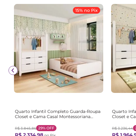
15% no Pix
Quarto Infantil Completo Guarda-Roupa
Quarto Inf
Closet e Cama Casal Montessoriana
Closet e C
100% MDF Olivia e Mark Branco Branco
100% MDF O
29%
OFF
R$
3
.
845
,
86
R$
3
.
236
,
44
R$
2
.
334
,
98
R$
1
.
964
,
no Pix