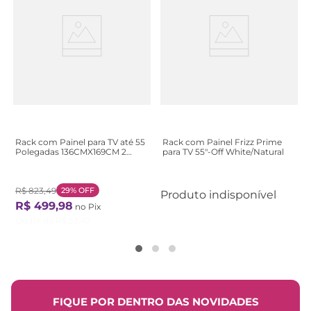
Rack com Painel para TV até 55
Rack com Painel Frizz Prime
Polegadas 136CMX169CM 2
para TV 55"-Off White/Natural
Portas Yara Maia Marrom Noce
Milano/Preto
R$
823
,
49
29%
OFF
Produto indisponível
R$
499
,
98
no Pix
Ou
11
X de
R$
53
,
47
FIQUE POR DENTRO DAS NOVIDADES