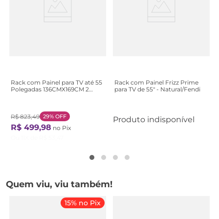
Rack com Painel para TV até 55
Rack com Painel Frizz Prime
Polegadas 136CMX169CM 2
para TV de 55" - Natural/Fendi
Portas Yara Maia Marrom Noce
Milano/Preto
R$
823
,
49
29%
OFF
Produto indisponível
R$
499
,
98
no Pix
Ou
11
X de
R$
53
,
47
Quem viu, viu também!
15% no Pix