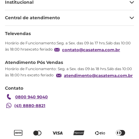
Institucional
Minha Conta
Central de atendimento
Meus pedidos
Ajuda
Sobre Nós
Televendas
Política de privacidade
Horário de Funcionamento:Seg. a Sex. das 09 às 17 hrs.Sáb das 10:00
Produtos Estoque
às 18:00 hrsexceto feriado
contato@casatema.com.br
Segurança
Atendimento Pós Vendas
Troca
Horário de Funcionamento: Seg. a Sex. das 09 às 18 hrs.Sáb das 10:00
Formas de Pagamento
às 18:00 hrs exceto feriado
atendimento@casatema.com.br
Blog CASATEMA
Contato
Garantia
0800 940 9040
(41) 8880-8821