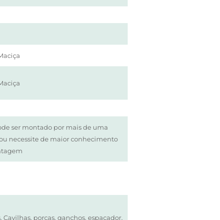
Maciça
Maciça
ode ser montado por mais de uma
/ou necessite de maior conhecimento
ntagem
, Cavilhas, porcas, ganchos, espaçador,