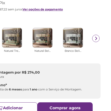
Pix
167
,
22
sem juros
Ver opções de pagamento
Natural Tre...
Natural Bel...
Branco Beli...
ontagem
por
R$
274
,
00
ura
ano
*
tia de
6 meses
para
1 ano
com o Serviço de Montagem.
Adicionar
Comprar agora