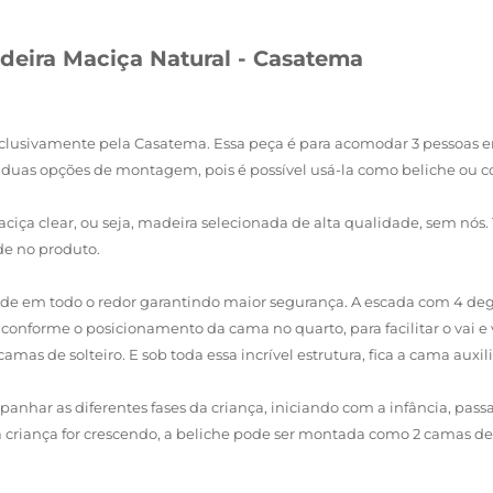
deira Maciça Natural - Casatema
exclusivamente pela Casatema. Essa peça é para acomodar 3 pessoas e
i duas opções de montagem, pois é possível usá-la como beliche ou c
ciça clear, ou seja, madeira selecionada de alta qualidade, sem nós
e no produto.
ade em todo o redor garantindo maior segurança. A escada com 4 deg
a conforme o posicionamento da cama no quarto, para facilitar o vai e
amas de solteiro. E sob toda essa incrível estrutura, fica a cama auxi
har as diferentes fases da criança, iniciando com a infância, passa
 criança for crescendo, a beliche pode ser montada como 2 camas de 