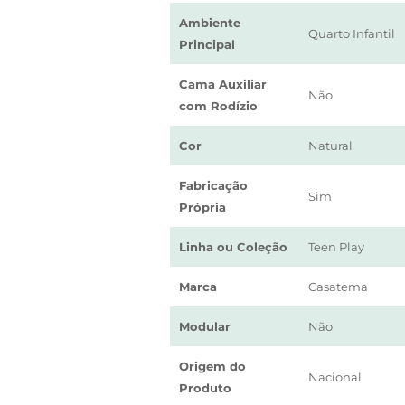
Ambiente
Quarto Infantil
Principal
Cama Auxiliar
Não
com Rodízio
Cor
Natural
Fabricação
Sim
Própria
Linha ou Coleção
Teen Play
Marca
Casatema
Modular
Não
Origem do
Nacional
Produto