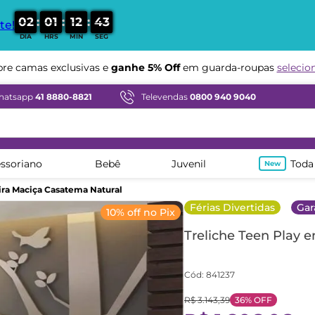
:
:
:
0
2
0
1
1
2
4
2
te!
DIA
HRS
MIN
SEG
Compre em ate
12x sem juros
e camas exclusivas e
ganhe 5% Off
em guarda-roupas
selecio
hatsapp
41 8880-8821
Televendas
0800 940 9040
ssoriano
Bebê
Juvenil
Toda
ira Maciça Casatema Natural
Férias Divertidas
Gar
10% off no Pix
Treliche Teen Play 
Cód
:
841237
R$
3
.
143
,
39
36%
OFF