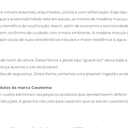
móveis atraentes, requintados, únicos e com sofisticação. Esse tip
ue a sustentabilidade está em pauta, os móveis de madeira maciça
o benefício da reutilização. Assim, além de economia e exclusivid
m, sinônimo de cuidado com o meio ambiente. A madeira maciça of
or causa de suas características naturais e maior resistência à água.
 de 14cm de altura. Desta forma a grade tipo "guard-rail" deixa toda
ança durante o uso do produto.
tões de segurança. Desta forma, evitamos uma possível ingestão acide
rodutos da marca Casatema:
custos adicionais nas peças ou produtos que apresentarem defeito 
struções. A garantia não vale para casos em que se estiver caracteri