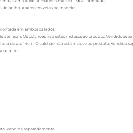
tamento/ Cama auxiliar: Madeira maciça - MDF laminado.
 de brilho. Aparecem veios na madeira.
 montada em ambos os lados.
 de até 15cm. Os colchões não estão inclusos ao produto. Vendido se
altura de até 14cm. O colchão não está incluso ao produto. Vendido 
 solteiro.
uto. Vendida separadamente.