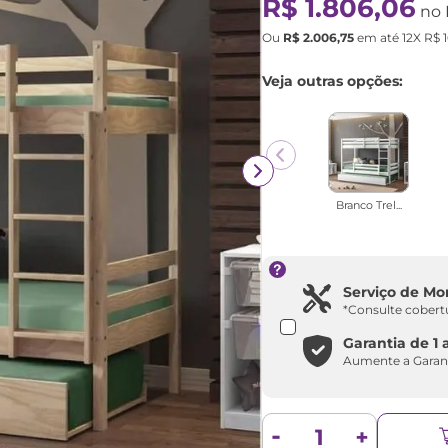
R$
1
.
806
,
06
no 
Ou
R$
2
.
006
,
75
em até
12
X
R$
Veja outras opções:
Branco Trel...
Serviço de M
*Consulte cobert
Garantia de
1 
Aumente a Garan