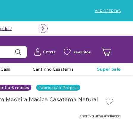
VER OFERTAS
nados!
Entrar
Favoritos
 Casa
Cantinho Casatema
Super Sale
antia 6 meses
Fabricação Própria
em Madeira Maciça Casatema Natural