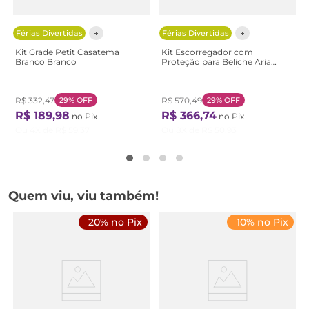
Férias Divertidas
Férias Divertidas
Kit Grade Petit Casatema
Kit Escorregador com
Branco Branco
Proteção para Beliche Aria
Casatema Branco/Nogueira
Nogueira/Branco
R$
332
,
47
29%
OFF
R$
570
,
49
29%
OFF
R$
189
,
98
R$
366
,
74
no Pix
no Pix
Ou
4
X de
R$
59
,
37
Ou
8
X de
R$
50
,
93
Quem viu, viu também!
20% no Pix
10% no Pix