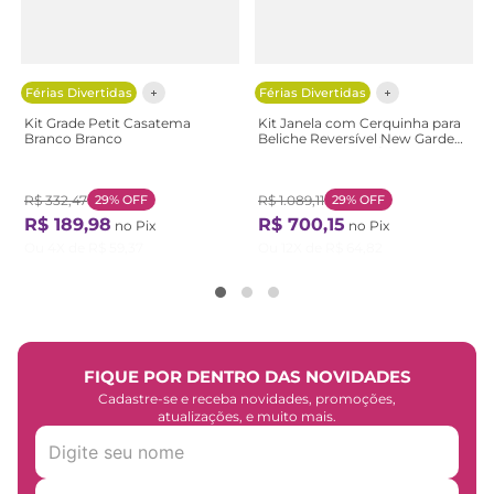
Férias Divertidas
Férias Divertidas
Kit Grade Petit Casatema
Kit Janela com Cerquinha para
Branco Branco
Beliche Reversível New Garden
Casatema Branco/Marrom
Branco/Natural
R$
332
,
47
29%
OFF
R$
1
.
089
,
11
29%
OFF
R$
189
,
98
R$
700
,
15
no Pix
no Pix
Ou
4
X de
R$
59
,
37
Ou
12
X de
R$
64
,
82
FIQUE POR DENTRO DAS NOVIDADES
Cadastre-se e receba novidades, promoções,
atualizações, e muito mais.