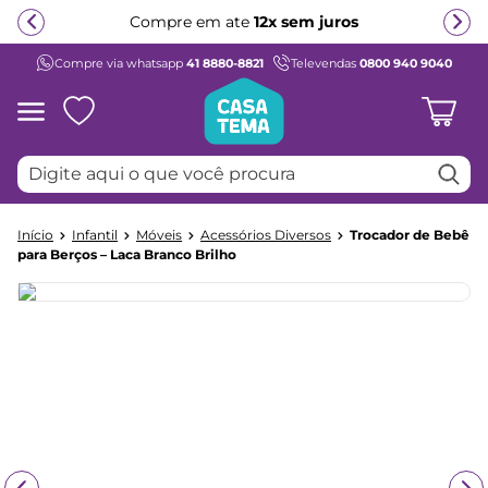
Compre em ate
12x sem juros
Compre via whatsapp
41 8880-8821
Televendas
0800 940 9040
Termos mais buscados
1
º
beliche
2
º
guarda roupa
Digite aqui o que você procura
3
º
bicama
4
º
aria
Infantil
Móveis
Acessórios Diversos
Trocador de Bebê
5
º
escrivaninha
para Berços – Laca Branco Brilho
6
º
treliche
7
º
cama infantil
8
º
petit
9
º
cômoda
10
º
berço