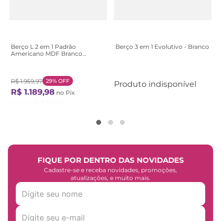
Berço L 2 em 1 Padrão
Berço 3 em 1 Evolutivo - Branco
Americano MDF Branco
Branco
R$
1
.
959
,
97
29%
OFF
Produto indisponível
R$
1
.
189
,
98
no Pix
Ou
12
X de
R$
116
,
66
FIQUE POR DENTRO DAS NOVIDADES
Cadastre-se e receba novidades, promoções,
atualizações, e muito mais.