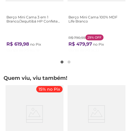
Berço Mini Cama 3 em 1
Berço Mini Cama 100% MDF
Branco/Jequitibá HP Confete
Life Branco
Branco/Jequitibá HP
R$
790
,
55
29%
OFF
R$
619
,
98
R$
479
,
97
no Pix
no Pix
Ou
12
X de
R$
60
,
78
Ou
11
X de
R$
51
,
33
Quem viu, viu também!
15% no Pix