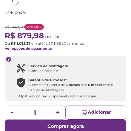
Cód
:
629474
R$
1
.
449
,
38
29%
OFF
R$
879
,
98
no Pix
Ou
R$
1
.
035
,
27
em até
12
X
R$
86
,
27
sem juros
Ver opções de pagamento
Serviço de Montagem
*Consulte cobertura
Garantia de
6 meses
*
Aumente a Garantia de
3 meses
para
6 meses
com o
Serviço de Montagem.
Ops! Serviço não disponível para a sua região.
Adicionar
Comprar agora