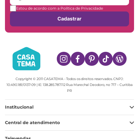
Estou de acordo com a Política de Privacidade
Cadastrar
Copyright © 2011 CASATEMA - Todos os direitos reservados. CNPJ:
10.490.181/0137-09 | IE: 138.285.787.112 Rua Marechal Deodoro, no 717 – Curitiba
PR
Institucional
Minha Conta
Central de atendimento
Meus pedidos
Ajuda
Sobre Nós
Televendas