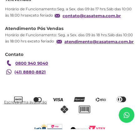
Política de privacidade
Horário de Funcionamento:Seg. a Sex. das 09 às 17 hrs.Sáb das 10:00
Produtos Estoque
às 18:00 hrsexceto feriado
contato@casatema.com.br
Segurança
Atendimento Pós Vendas
Troca
Horário de Funcionamento: Seg. a Sex. das 09 às 18 hrs.Sáb das 10:00
Formas de Pagamento
às 18:00 hrs exceto feriado
atendimento@casatema.com.br
Blog CASATEMA
Contato
Garantia
0800 940 9040
(41) 8880-8821
R$
1
.
449
,
38
Berço Mini Cama 3 em 1 com Capitonê 100% MDF
R$
879
,
98
Maya Espresso Móveis Branco
Adicionar ao carrinho