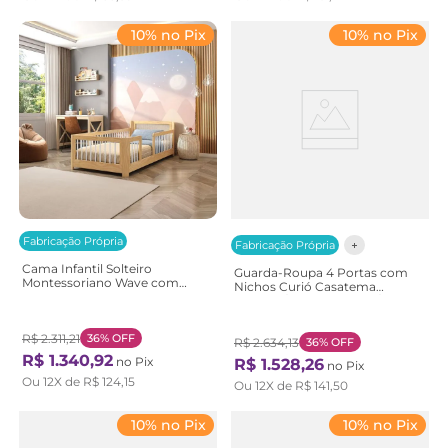
10% no Pix
10% no Pix
Fabricação Própria
Fabricação Própria
Cama Infantil Solteiro
Guarda-Roupa 4 Portas com
Montessoriano Wave com
Nichos Curió Casatema
Rattan Casatema
Marrom/Branco Branco/Natural
Bege/Marrom/Branco
Natural/Branco
R$
2
.
311
,
21
36%
OFF
R$
2
.
634
,
13
36%
OFF
R$
1
.
340
,
92
no Pix
R$
1
.
528
,
26
no Pix
Ou
12
X de
R$
124
,
15
Ou
12
X de
R$
141
,
50
10% no Pix
10% no Pix