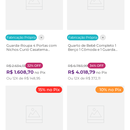
Fabricação Própria
Fabricação Própria
Guarda-Roupa 4 Portas com
Quarto de Bebê Completo 1
Nichos Curió Casatema
Berço 1 Cômoda e 1 Guarda
Marrom/Verde Verde/Natural
Roupa Baby Ananda Casatema
Branco/Offwhite/Mel
OffWhite/Mel
R$
2
.
634
,
13
32%
OFF
R$
6
.
783
,
99
34%
OFF
R$
1
.
608
,
70
R$
4
.
018
,
79
no Pix
no Pix
Ou
12
X de
R$
148
,
95
Ou
12
X de
R$
372
,
11
15% no Pix
10% no Pix