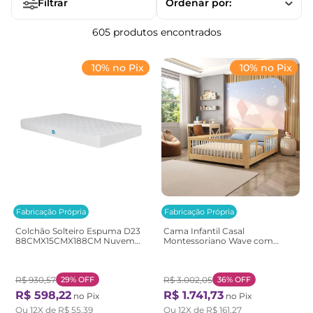
Filtrar
Ordenar por
605
produtos
10% no Pix
10% no Pix
Fabricação Própria
Fabricação Própria
Colchão Solteiro Espuma D23
Cama Infantil Casal
88CMX15CMX188CM Nuvem
Montessoriano Wave com
Casatema Branco Branco
Rattan Casatema
Bege/Marrom/Branco
Natural/Branco
R$
930
,
57
29%
OFF
R$
3
.
002
,
05
36%
OFF
R$
598
,
22
R$
1
.
741
,
73
no Pix
no Pix
Ou
12
X de
R$
55
,
39
Ou
12
X de
R$
161
,
27