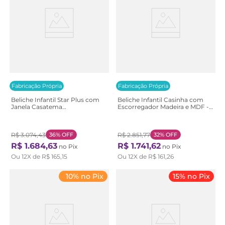
Fabricação Própria
Fabricação Própria
Beliche Infantil Star Plus com
Beliche Infantil Casinha com
Janela Casatema
Escorregador Madeira e MDF -
Branco/Montana
Casatema Branco/Marrom
Branco/Montana
Branco/Natural
R$
3
.
074
,
43
36%
OFF
R$
2
.
851
,
77
32%
OFF
R$
1
.
684
,
63
R$
1
.
741
,
62
no Pix
no Pix
Ou
12
X de
R$
165
,
15
Ou
12
X de
R$
161
,
26
10% no Pix
15% no Pix