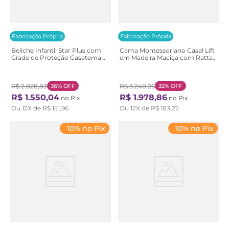
Fabricação Própria
Fabricação Própria
Beliche Infantil Star Plus com
Cama Montessoriano Casal Lift
Grade de Proteção Casatema
em Madeira Maciça com Rattan
Branco/Montana
2 Grades Casatema
Branco/Montana
Bege/Branco/Marrom
Branco/Natural
R$
2
.
828
,
83
36%
OFF
R$
3
.
240
,
26
32%
OFF
R$
1
.
550
,
04
R$
1
.
978
,
86
no Pix
no Pix
Ou
12
X de
R$
151
,
96
Ou
12
X de
R$
183
,
22
10% no Pix
10% no Pix