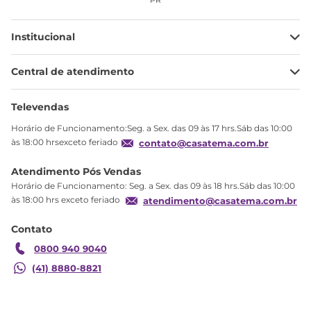
PR
Institucional
Minha Conta
Central de atendimento
Meus pedidos
Ajuda
Sobre Nós
Televendas
Política de privacidade
Horário de Funcionamento:Seg. a Sex. das 09 às 17 hrs.Sáb das 10:00
Produtos Estoque
às 18:00 hrsexceto feriado
contato@casatema.com.br
Segurança
Atendimento Pós Vendas
Troca
Horário de Funcionamento: Seg. a Sex. das 09 às 18 hrs.Sáb das 10:00
Formas de Pagamento
às 18:00 hrs exceto feriado
atendimento@casatema.com.br
Blog CASATEMA
Contato
Garantia
0800 940 9040
(41) 8880-8821