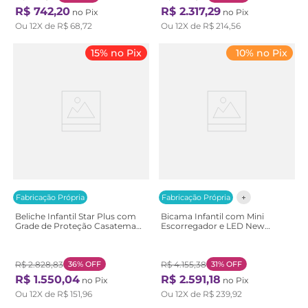
R$
742
,
20
R$
2
.
317
,
29
no Pix
no Pix
Ou
12
X de
R$
68
,
72
Ou
12
X de
R$
214
,
56
15% no Pix
10% no Pix
Fabricação Própria
Fabricação Própria
Beliche Infantil Star Plus com
Bicama Infantil com Mini
Grade de Proteção Casatema
Escorregador e LED New
Branco Branco
Garden Casatema
Marrom/Branco Natural/Branco
R$
2
.
828
,
83
36%
OFF
R$
4
.
155
,
38
31%
OFF
R$
1
.
550
,
04
R$
2
.
591
,
18
no Pix
no Pix
Ou
12
X de
R$
151
,
96
Ou
12
X de
R$
239
,
92