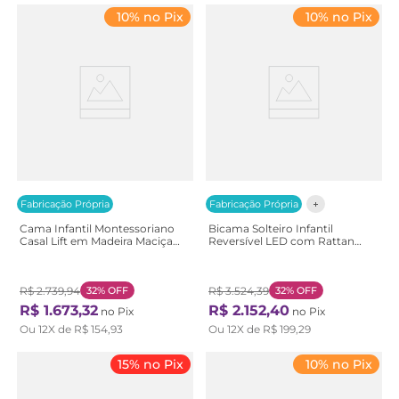
10% no Pix
10% no Pix
Fabricação Própria
Fabricação Própria
Cama Infantil Montessoriano
Bicama Solteiro Infantil
Casal Lift em Madeira Maciça
Reversível LED com Rattan
com Rattan Casatema
Grade em Palito Wave
Bege/Branco/Marrom
Casatema Branco Branco
Branco/Natural
R$
2
.
739
,
94
32%
OFF
R$
3
.
524
,
39
32%
OFF
R$
1
.
673
,
32
R$
2
.
152
,
40
no Pix
no Pix
Ou
12
X de
R$
154
,
93
Ou
12
X de
R$
199
,
29
15% no Pix
10% no Pix