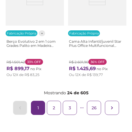
Fabricação Própria
Fabricação Própria
Berço Evolutivo 2 em 1 com
Cama Alta Infantil/juvenil Star
Grades Palito em Madeira
Plus Office Multifuncional
Maciça Baby Ananda Casatema
Casatema Branco/Montana
Beg OffWhite/Mel
R$
1
.
501
,
42
33%
OFF
R$
2
.
601
,
90
36%
OFF
R$
899
,
17
R$
1
.
425
,
69
no Pix
no Pix
Ou
12
X de
R$
83
,
25
Ou
12
X de
R$
139
,
77
Mostrando
24 de 605
1
2
3
26