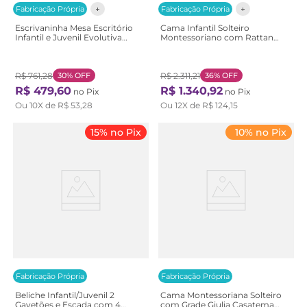
Fabricação Própria
Fabricação Própria
Escrivaninha Mesa Escritório
Cama Infantil Solteiro
Infantil e Juvenil Evolutiva
Montessoriano com Rattan
Wave Casatema 90cm MDF
Wave Casatema
Branco e Natural Marrom
Bege/Branco/Marrom
Branco/Natural
Branco/Natural
R$
761
,
28
30%
OFF
R$
2
.
311
,
21
36%
OFF
R$
479
,
60
R$
1
.
340
,
92
no Pix
no Pix
Ou
10
X de
R$
53
,
28
Ou
12
X de
R$
124
,
15
15% no Pix
10% no Pix
Fabricação Própria
Fabricação Própria
Beliche Infantil/Juvenil 2
Cama Montessoriana Solteiro
Gavetões e Escada com 4
com Grade Giulia Casatema