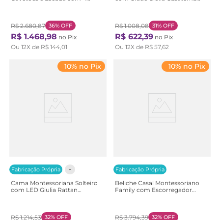
Nichos Star Plus Casatema
Branco Branco
Branco Branco/Montana
R$
2
.
680
,
87
36%
OFF
R$
1
.
008
,
08
31%
OFF
R$
1
.
468
,
98
R$
622
,
39
no Pix
no Pix
Ou
12
X de
R$
144
,
01
Ou
12
X de
R$
57
,
62
10% no Pix
10% no Pix
Fabricação Própria
Fabricação Própria
Cama Montessoriana Solteiro
Beliche Casal Montessoriano
com LED Giulia Rattan
Family com Escorregador
Casatema Branco Branco
Casatema Branco/Marrom
Natural/Branco
R$
1
.
214
,
53
32%
OFF
R$
3
.
794
,
39
32%
OFF