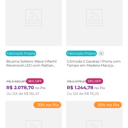
Fabricação Própria
Fabricação Própria
Bicama Solteiro Wave Infantil
Cômoda 5 Gavetas 1 Porta com
Reversível LED com Rattan
Tampo em Madeira Maciça
Grade em Palito Casatema
Baby Ananda Casatema Off-
Bege/Marrom/Branco
white/Mel
Natural/Branco
R$
3
.
582
,
87
36%
OFF
R$
2
.
078
,
51
33%
OFF
R$
2
.
078
,
70
R$
1
.
244
,
78
no Pix
no Pix
Ou
12
X de
R$
192
,
47
Ou
12
X de
R$
115
,
25
10% no Pix
10% no Pix