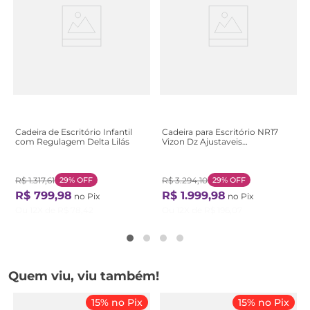
Cadeira de Escritório Infantil
Cadeira para Escritório NR17
com Regulagem Delta Lilás
Vizon Dz Ajustaveis
Preto/Verde Verde
R$
1
.
317
,
61
29%
OFF
R$
3
.
294
,
10
29%
OFF
R$
799
,
98
R$
1
.
999
,
98
no Pix
no Pix
Ou
12
X de
R$
78
,
42
Ou
12
X de
R$
196
,
07
Quem viu, viu também!
15% no Pix
15% no Pix