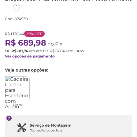
Cód
:
874530
R$
1
.
136
,
44
29%
OFF
R$
689
,
98
no Pix
Ou
R$
811
,
74
em até
12
X
R$
67
,
64
sem juros
Ver opções de pagamento
Veja outras opções:
Preto
Serviço de Montagem
*Consulte cobertura