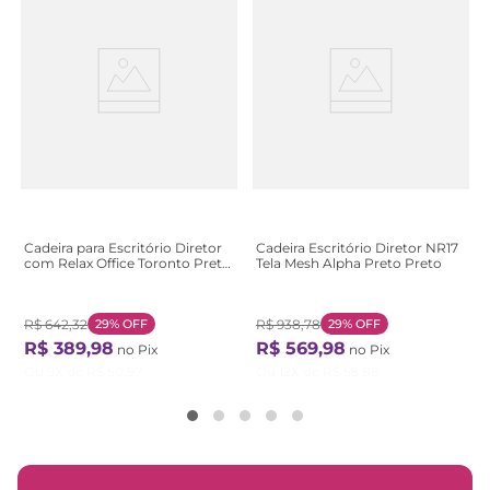
Cadeira para Escritório Diretor
Cadeira Escritório Diretor NR17
com Relax Office Toronto Preto
Tela Mesh Alpha Preto Preto
Preto
R$
642
,
32
29%
OFF
R$
938
,
78
29%
OFF
R$
389
,
98
R$
569
,
98
no Pix
no Pix
Ou
9
X de
R$
50
,
97
Ou
12
X de
R$
55
,
88