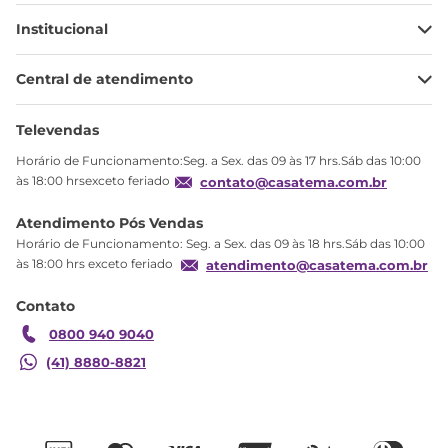
Institucional
Minha Conta
Central de atendimento
Meus pedidos
Ajuda
Sobre Nós
Televendas
Política de privacidade
Horário de Funcionamento:Seg. a Sex. das 09 às 17 hrs.Sáb das 10:00
Produtos Estoque
às 18:00 hrsexceto feriado
contato@casatema.com.br
Segurança
Atendimento Pós Vendas
Troca
Horário de Funcionamento: Seg. a Sex. das 09 às 18 hrs.Sáb das 10:00
Formas de Pagamento
às 18:00 hrs exceto feriado
atendimento@casatema.com.br
Blog CASATEMA
Contato
Garantia
0800 940 9040
(41) 8880-8821
Cadeira Gamer para Escritório com Apoio para
R$
1
.
136
,
44
Braços Racer Plus Vermelho/Preto