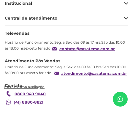
Institucional
Minha Conta
Central de atendimento
Meus pedidos
Ajuda
Sobre Nós
Televendas
Política de privacidade
Horário de Funcionamento:Seg. a Sex. das 09 às 17 hrs.Sáb das 10:00
Produtos Estoque
às 18:00 hrsexceto feriado
contato@casatema.com.br
Segurança
Atendimento Pós Vendas
Troca
Horário de Funcionamento: Seg. a Sex. das 09 às 18 hrs.Sáb das 10:00
Formas de Pagamento
às 18:00 hrs exceto feriado
atendimento@casatema.com.br
Blog CASATEMA
R$
1
.
021
,
15
Cadeira Gamer para Escritório com Apoio para
R$
619
,
98
Braços Racer Plus Preto Preto
Contato
Garantia
0800 940 9040
Adicionar ao carrinho
(41) 8880-8821