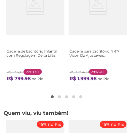
Cadeira de Escritório Infantil
Cadeira para Escritório NR17
com Regulagem Delta Lilás
Vizon Dz Ajustaveis
Preto/Verde Verde
R$
1
.
317
,
61
29%
OFF
R$
3
.
294
,
10
29%
OFF
R$
799
,
98
R$
1
.
999
,
98
no Pix
no Pix
Ou
12
X de
R$
78
,
42
Ou
12
X de
R$
196
,
07
Quem viu, viu também!
15% no Pix
15% no Pix