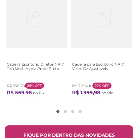
Cadeira Escritório Diretor NR17
Cadeira para Escritório NR17
Tela Mesh Alpha Preto Preto
Vizon Dz Ajustaveis
Preto/Verde Verde
R$
938
,
78
29%
OFF
R$
3
.
294
,
10
29%
OFF
R$
569
,
98
R$
1
.
999
,
98
no Pix
no Pix
Ou
12
X de
R$
55
,
88
Ou
12
X de
R$
196
,
07
FIQUE POR DENTRO DAS NOVIDADES