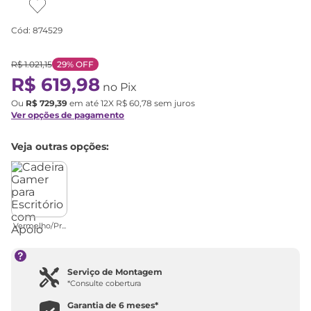
Cód
:
874529
R$
1
.
021
,
15
29%
OFF
R$
619
,
98
no Pix
Ou
R$
729
,
39
em até
12
X
R$
60
,
78
sem juros
Ver opções de pagamento
Veja outras opções:
Vermelho/Pr...
Serviço de Montagem
*Consulte cobertura
Garantia de
6 meses
*