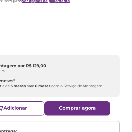
28
sem juros
Ver opções de pagamento
ontagem
por
R$
129
,
00
ura
 meses
*
tia de
3 meses
para
6 meses
com o Serviço de Montagem.
Adicionar
Comprar agora