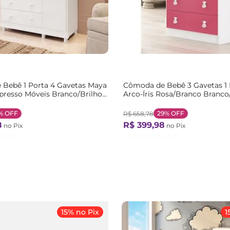
Bebê 1 Porta 4 Gavetas Maya
Cômoda de Bebê 3 Gavetas 1
spresso Móveis Branco/Brilho
Arco-Íris Rosa/Branco Branco
lho
%
OFF
29%
OFF
R$
658
,
78
8
R$
399
,
98
no Pix
no Pix
57
,
84
Ou
9
X de
R$
52
,
28
15% no Pix
1