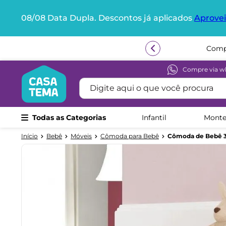
08/08 Data Dupla. Descontos já aplicados
Aprovei
Termos mais buscados
1
º
beliche
2
º
guarda roupa
Compre via w
Digite aqui o que você procura
3
º
aria
4
º
bicama
Todas as Categorias
Infantil
Monte
5
º
escrivaninha
6
º
treliche
Bebê
Móveis
Cômoda para Bebê
Cômoda de Bebê 3 
7
º
petit
8
º
berço
9
º
cama infantil
10
º
cômoda