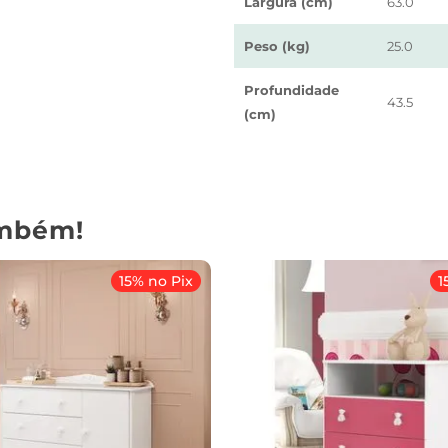
Largura (cm)
63.0
Peso (kg)
25.0
Profundidade
43.5
(cm)
mbém!
15% no Pix
1