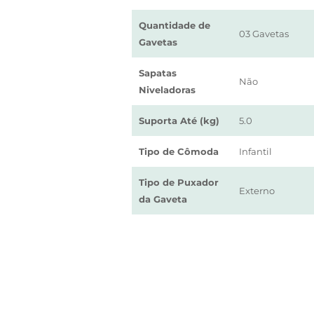
Quantidade de
03 Gavetas
Gavetas
Sapatas
Não
Niveladoras
Suporta Até (kg)
5.0
Tipo de Cômoda
Infantil
Tipo de Puxador
Externo
da Gaveta