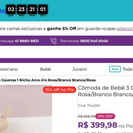
:
:
:
0
2
2
3
2
1
0
0
te!
DIA
HRS
MIN
SEG
Compre em ate
12x sem juros
hatsapp
41 8880-8821
Televendas
0800 940 9040
ssoriano
Bebê
Juvenil
Toda
Gavetas 1 Nicho Arco-Íris Rosa/Branco Branco/Rosa
Cômoda de Bebê 3 Ga
15% off no Pix
Rosa/Branco Branco
Cód
:
704295
R$
658
,
78
29%
OFF
R$
399
,
98
no Pix