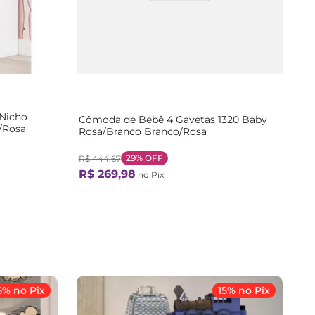
 Nicho
Cômoda de Bebê 4 Gavetas 1320 Baby
/Rosa
Rosa/Branco Branco/Rosa
29%
OFF
R$
444
,
67
R$
269
,
98
no Pix
Ou
6
X de
R$
52
,
93
5% no Pix
15% no Pix