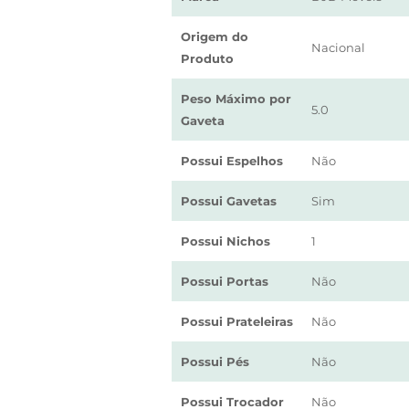
Origem do
Nacional
Produto
Peso Máximo por
5.0
Gaveta
Possui Espelhos
Não
Possui Gavetas
Sim
Possui Nichos
1
Possui Portas
Não
Possui Prateleiras
Não
Possui Pés
Não
Possui Trocador
Não