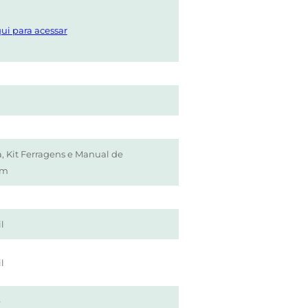
ui para acessar
, Kit Ferragens e Manual de
em
l
l
e