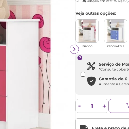
Ou
R$
470
,
56
em até
9
X
R$
52
,
Veja outras opções:
Branco
Branco/Azul...
Serviço de M
*Consulte cobert
Garantia de
6
Aumente a Garan