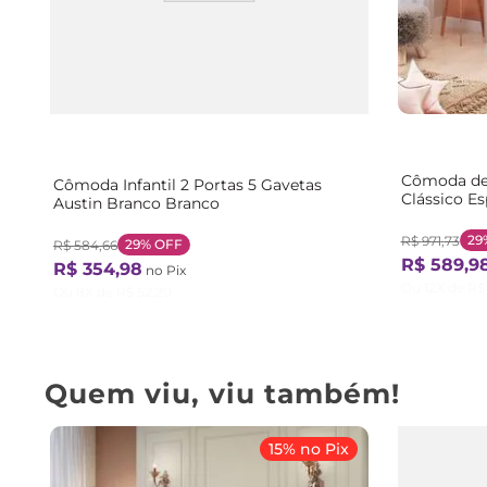
Cômoda de 
Cômoda Infantil 2 Portas 5 Gavetas
Clássico E
Austin Branco Branco
Branco Bri
29
R$
971
,
73
29%
OFF
R$
584
,
66
R$
589
,
9
R$
354
,
98
no Pix
Ou
12
X de
R$
Ou
8
X de
R$
52
,
20
Quem viu, viu também!
15% no Pix