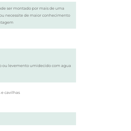
ode ser montado por mais de uma
/ou necessite de maior conhecimento
ntagem
o ou levemento umidecido com agua
 e cavilhas