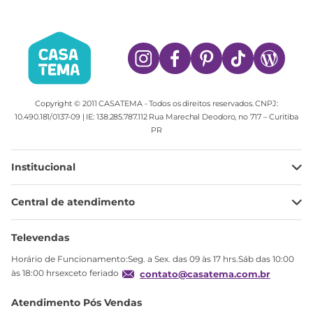
Copyright © 2011 CASATEMA - Todos os direitos reservados. CNPJ:
10.490.181/0137-09 | IE: 138.285.787.112 Rua Marechal Deodoro, no 717 – Curitiba
PR
Institucional
Minha Conta
Central de atendimento
Meus pedidos
Ajuda
Sobre Nós
Televendas
Política de privacidade
Horário de Funcionamento:Seg. a Sex. das 09 às 17 hrs.Sáb das 10:00
Produtos Estoque
às 18:00 hrsexceto feriado
contato@casatema.com.br
Segurança
Atendimento Pós Vendas
Troca