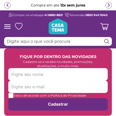
Compre em ate
12x sem juros
Compre via whatsapp
41 8880-8821
Televendas
0800 940 9040
Termos mais buscados
1
º
beliche
2
º
guarda roupa
Digite aqui o que você procura
3
º
aria
4
º
bicama
FIQUE POR DENTRO DAS NOVIDADES
5
º
escrivaninha
Cadastre-se e receba novidades, promoções,
atualizações, e muito mais.
6
º
petit
7
º
cama infantil
8
º
treliche
9
º
cama solteiro
Estou de acordo com a Política de Privacidade
10
º
berço
Cadastrar