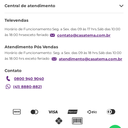
Minha Conta
Central de atendimento
Meus pedidos
Ajuda
Sobre Nós
Televendas
Política de privacidade
Horário de Funcionamento:Seg. a Sex. das 09 às 17 hrs.Sáb das 10:00
Produtos Estoque
às 18:00 hrsexceto feriado
contato@casatema.com.br
Segurança
Atendimento Pós Vendas
Troca
Horário de Funcionamento: Seg. a Sex. das 09 às 18 hrs.Sáb das 10:00
Formas de Pagamento
às 18:00 hrs exceto feriado
atendimento@casatema.com.br
Blog CASATEMA
Contato
Garantia
0800 940 9040
(41) 8880-8821