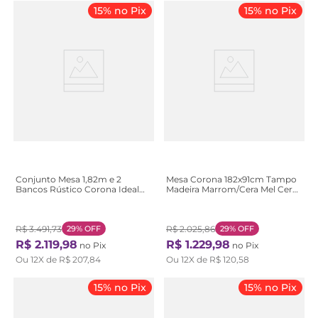
15% no Pix
15% no Pix
Conjunto Mesa 1,82m e 2
Mesa Corona 182x91cm Tampo
Bancos Rústico Corona Ideal
Madeira Marrom/Cera Mel Cera
p/Area Externa Madeira Maciça
Mel
Marrom Marrom
R$
3
.
491
,
73
29%
OFF
R$
2
.
025
,
86
29%
OFF
R$
2
.
119
,
98
R$
1
.
229
,
98
no Pix
no Pix
Ou
12
X de
R$
207
,
84
Ou
12
X de
R$
120
,
58
15% no Pix
15% no Pix