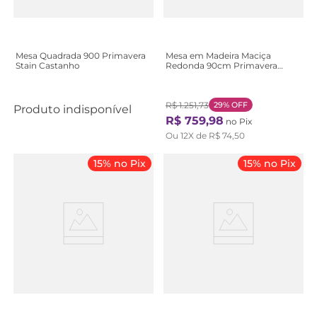
Mesa Quadrada 900 Primavera
Mesa em Madeira Maciça
Stain Castanho
Redonda 90cm Primavera
Bege Stain Jatobá
R$
1
.
251
,
73
29%
OFF
Produto indisponível
R$
759
,
98
no Pix
Ou
12
X de
R$
74
,
50
15% no Pix
15% no Pix