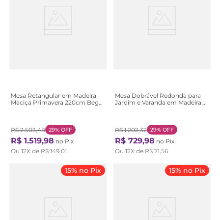
Mesa Retangular em Madeira
Mesa Dobrável Redonda para
Maciça Primavera 220cm Bege
Jardim e Varanda em Madeira
Stain Jatobá
Maciça 90cm Estilo Rústico
Primavera Bege Stain Jatobá
R$
2
.
503
,
48
29%
OFF
R$
1
.
202
,
32
29%
OFF
R$
1
.
519
,
98
R$
729
,
98
no Pix
no Pix
Ou
12
X de
R$
149
,
01
Ou
12
X de
R$
71
,
56
15% no Pix
15% no Pix