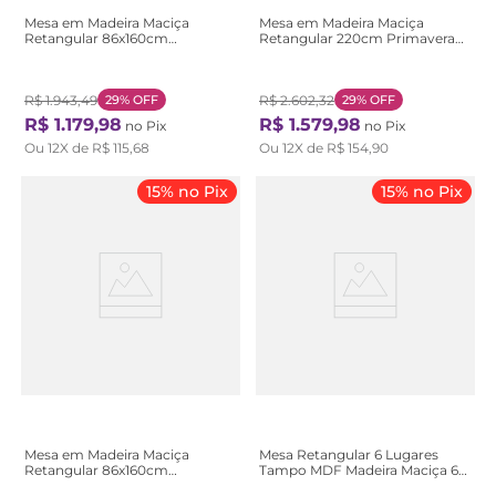
Mesa em Madeira Maciça
Mesa em Madeira Maciça
Retangular 86x160cm
Retangular 220cm Primavera
Primavera Stain Jatobá
Stain Castanho
R$
1
.
943
,
49
29%
OFF
R$
2
.
602
,
32
29%
OFF
R$
1
.
179
,
98
R$
1
.
579
,
98
no Pix
no Pix
Ou
12
X de
R$
115
,
68
Ou
12
X de
R$
154
,
90
15% no Pix
15% no Pix
Mesa em Madeira Maciça
Mesa Retangular 6 Lugares
Retangular 86x160cm
Tampo MDF Madeira Maciça 6
Primavera Marrom Stain
Lugares Corona Cera