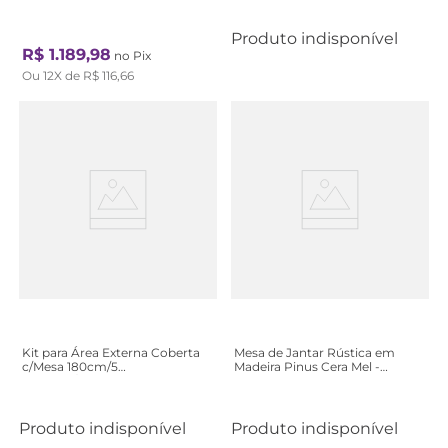
Castanho
Mel/Branco
Produto indisponível
R$
1
.
189
,
98
no Pix
Ou
12
X de
R$
116
,
66
Kit para Área Externa Coberta
Mesa de Jantar Rústica em
c/Mesa 180cm/5
Madeira Pinus Cera Mel -
Cadeiras/Aparador Eucalipto -
Casatema
Jatobá
Produto indisponível
Produto indisponível