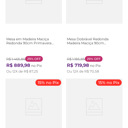
Mesa em Madeira Maciça
Mesa Dobrável Redonda
Redonda 90cm Primavera
Madeira Maciça 90cm
Marrom Stain Castanho
Primavera Marrom Stain
Castanho
R$
1
.
465
,
86
29%
OFF
R$
1
.
185
,
85
29%
OFF
R$
889
,
98
R$
719
,
98
no Pix
no Pix
Ou
12
X de
R$
87
,
25
Ou
12
X de
R$
70
,
58
15% no Pix
15% no Pix