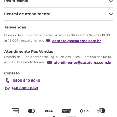
Institucional
Minha Conta
Central de atendimento
Meus pedidos
Ajuda
Sobre Nós
Televendas
Política de privacidade
Horário de Funcionamento:Seg. a Sex. das 09 às 17 hrs.Sáb das 10:00
Produtos Estoque
às 18:00 hrsexceto feriado
contato@casatema.com.br
Segurança
Atendimento Pós Vendas
Troca
Horário de Funcionamento: Seg. a Sex. das 09 às 18 hrs.Sáb das 10:00
Formas de Pagamento
às 18:00 hrs exceto feriado
atendimento@casatema.com.br
Blog CASATEMA
Contato
Garantia
0800 940 9040
(41) 8880-8821
R$
2
.
470
,
55