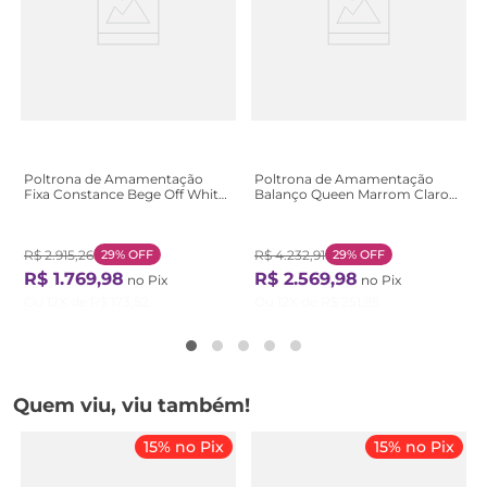
Poltrona de Amamentação
Poltrona de Amamentação
Fixa Constance Bege Off White
Balanço Queen Marrom Claro
Off White
Marrom Claro
R$
2
.
915
,
26
29%
OFF
R$
4
.
232
,
91
29%
OFF
R$
1
.
769
,
98
R$
2
.
569
,
98
no Pix
no Pix
Ou
12
X de
R$
173
,
52
Ou
12
X de
R$
251
,
95
Quem viu, viu também!
15% no Pix
15% no Pix