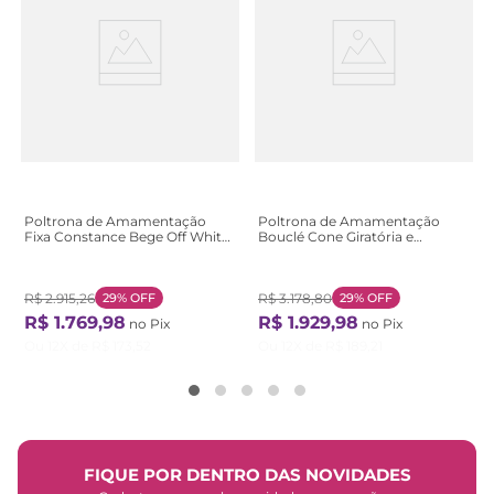
Poltrona de Amamentação
Poltrona de Amamentação
Fixa Constance Bege Off White
Bouclé Cone Giratória e
Off White
Balanço Wave Verde Claro
Verde Claro
R$
2
.
915
,
26
29%
OFF
R$
3
.
178
,
80
29%
OFF
R$
1
.
769
,
98
R$
1
.
929
,
98
no Pix
no Pix
Ou
12
X de
R$
173
,
52
Ou
12
X de
R$
189
,
21
FIQUE POR DENTRO DAS NOVIDADES