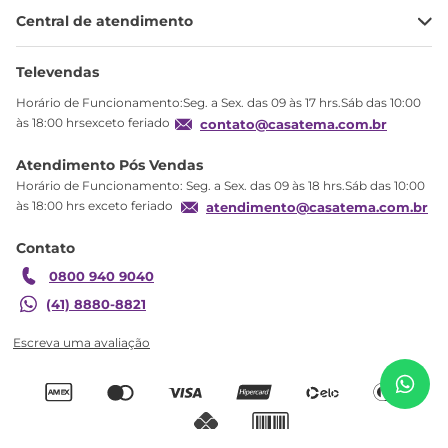
Minha Conta
Central de atendimento
Meus pedidos
Ajuda
Sobre Nós
Televendas
Política de privacidade
Horário de Funcionamento:Seg. a Sex. das 09 às 17 hrs.Sáb das 10:00
Produtos Estoque
às 18:00 hrsexceto feriado
contato@casatema.com.br
Segurança
Atendimento Pós Vendas
Troca
Horário de Funcionamento: Seg. a Sex. das 09 às 18 hrs.Sáb das 10:00
Formas de Pagamento
às 18:00 hrs exceto feriado
atendimento@casatema.com.br
Blog CASATEMA
Contato
Garantia
0800 940 9040
(41) 8880-8821
Quarto de Bebê Berço com Capitonê e Guarda
R$
3
.
458
,
78
Roupa 4 Portas Maya Clássico Espresso Móveis
R$
2
.
099
,
98
Branco/Brilh Branco Brilho
Adicionar ao carrinho