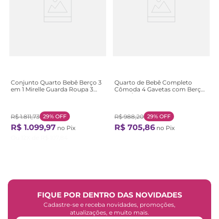
Conjunto Quarto Bebê Berço 3
Quarto de Bebê Completo
em 1 Mirelle Guarda Roupa 3
Cômoda 4 Gavetas com Berço
Portas 100% MDF Branco
Arco-Íris Branco/Rosa
Branco
R$
1
.
811
,
73
29%
OFF
R$
988
,
20
29%
OFF
R$
1
.
099
,
97
R$
705
,
86
no Pix
no Pix
Ou
12
X de
R$
107
,
84
FIQUE POR DENTRO DAS NOVIDADES
Cadastre-se e receba novidades, promoções,
atualizações, e muito mais.