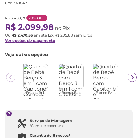
Cód
:
921842
R$
3
.
458
,
78
29%
OFF
R$
2
.
099
,
98
no Pix
Ou
R$
2
.
470
,
56
em até
12
X
R$
205
,
88
sem juros
Ver opções de pagamento
Veja outras opções:
Branco Bril...
Branco Bril...
Branco Bril...
Serviço de Montagem
*Consulte cobertura
Garantia de
6 meses
*