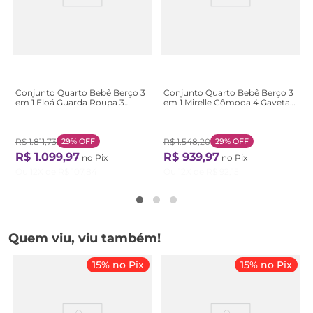
Conjunto Quarto Bebê Berço 3
Conjunto Quarto Bebê Berço 3
em 1 Eloá Guarda Roupa 3
em 1 Mirelle Cômoda 4 Gavetas
Portas 100% MDF Branco com
1 Porta 100% MDF Branco/com
Bétula Branco com Bétula
Bétula Branco com Bétula
R$
1
.
811
,
73
29%
OFF
R$
1
.
548
,
20
29%
OFF
R$
1
.
099
,
97
R$
939
,
97
no Pix
no Pix
Ou
12
X de
R$
107
,
84
Ou
12
X de
R$
92
,
15
Quem viu, viu também!
15% no Pix
15% no Pix