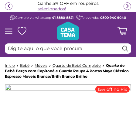
Compre em ate
12x sem juros
Ganhe 5% OFF em roupeiros
selecionados!
Compre via whatsapp
41 8880-8821
Televendas
0800 940 9040
Termos mais buscados
1
º
beliche
2
º
guarda roupa
Digite aqui o que você procura
3
º
aria
4
º
bicama
Bebê
Móveis
Quarto de Bebê Completo
Quarto de
5
º
escrivaninha
Bebê Berço com Capitonê e Guarda Roupa 4 Portas Maya Clássico
Espresso Móveis Branco/Brilh Branco Brilho
6
º
treliche
7
º
petit
15% off no Pix
8
º
berço
9
º
cama infantil
10
º
cômoda