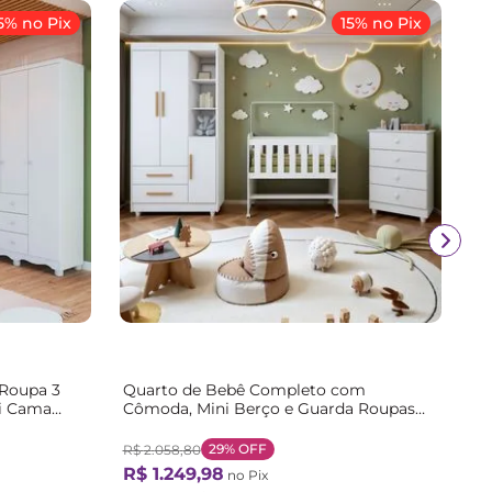
5% no Pix
15% no Pix
Roupa 3
Quarto de Bebê Completo com
ni Cama
Cômoda, Mini Berço e Guarda Roupas
eis
Lila Branco Branco
29%
OFF
R$
2
.
058
,
80
R$
1
.
249
,
98
no Pix