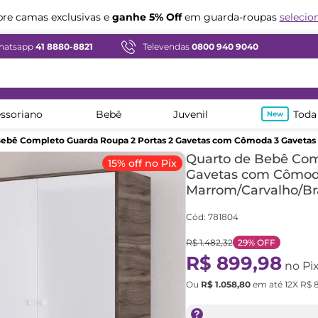
Compre em ate
12x sem juros
hatsapp
41 8880-8821
Televendas
0800 940 9040
ssoriano
Bebê
Juvenil
Toda
Bebê Completo Guarda Roupa 2 Portas 2 Gavetas com Cômoda 3 Gavetas
Quarto de Bebê Com
15% off no Pix
Gavetas com Cômod
Marrom/Carvalho/Br
Cód
:
781804
R$
1
.
482
,
32
29%
OFF
R$
899
,
98
no Pi
Ou
R$
1
.
058
,
80
em até
12
X
R$