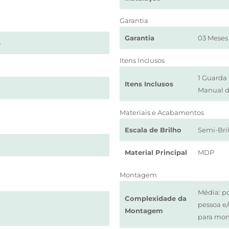
Garantia
Garantia
03 Meses
o
Itens Inclusos
1 Guarda 
Itens Inclusos
Manual 
Materiais e Acabamentos
Escala de Brilho
Semi-Bri
Material Principal
MDP
Montagem
Média: p
Complexidade da
pessoa e
Montagem
para mo