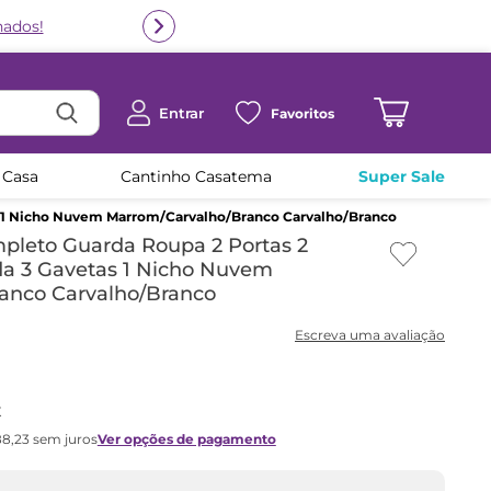
Entrar
Favoritos
 Casa
Cantinho Casatema
Super Sale
 1 Nicho Nuvem Marrom/Carvalho/Branco Carvalho/Branco
pleto Guarda Roupa 2 Portas 2
a 3 Gavetas 1 Nicho Nuvem
anco Carvalho/Branco
x
88
,
23
sem juros
Ver opções de pagamento