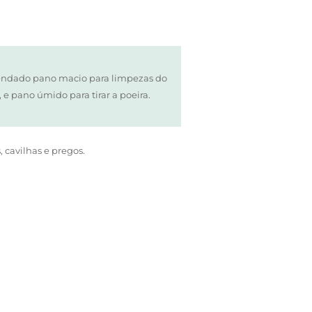
ndado pano macio para limpezas do
, e pano úmido para tirar a poeira.
, cavilhas e pregos.