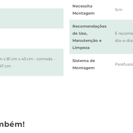
Necessita
Sim
Montagem
Recomendações
de Uso,
É recome
Manutenção e
dia-a-dia
Limpeza
m x 81 cm x 45 cm - comoda -
Sistema de
Parafusos
 47 cm
Montagem
mbém!