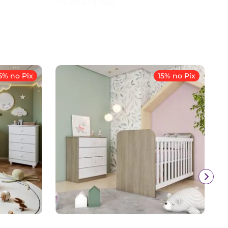
Ou
12
X de
R$
122
,
54
5% no Pix
15% no Pix