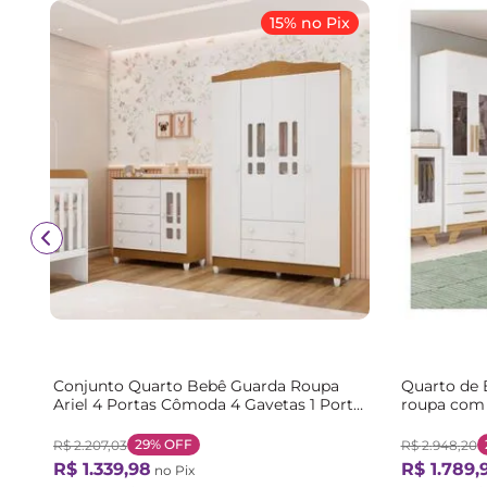
15% no Pix
Conjunto Quarto Bebê Guarda Roupa
Quarto de 
Ariel 4 Portas Cômoda 4 Gavetas 1 Porta
roupa com 
100% MDF Branco/com Bétula Branco
Kakau Espr
com Bétula
Brilho/Am
29%
OFF
R$
2
.
207
,
03
R$
2
.
948
,
20
R$
1
.
339
,
98
R$
1
.
789
,
no Pix