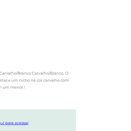
arvalho/Branco Carvalho/Branco. O
tas e um nicho na cor carvalho com
em um menor.!
ui para acessar