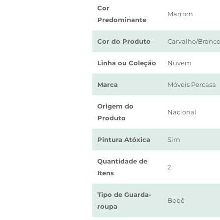
Cor
Marrom
Predominante
Cor do Produto
Carvalho/Branc
Linha ou Coleção
Nuvem
Marca
Móveis Percasa
Origem do
Nacional
Produto
Pintura Atóxica
Sim
Quantidade de
2
Itens
Tipo de Guarda-
Bebê
roupa