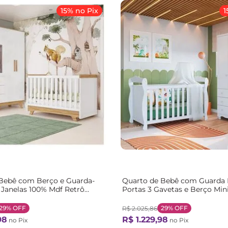
15% no Pix
1
Bebê com Berço e Guarda-
Quarto de Bebê com Guarda 
Janelas 100% Mdf Retrô
Portas 3 Gavetas e Berço Mi
esso Móveis Branco
Nina 100% MDF Espresso Móv
êndoa
Branco/Brilho Branco Brilho
29%
OFF
29%
OFF
R$
2
.
025
,
86
98
R$
1
.
229
,
98
no Pix
no Pix