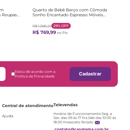
om
Quarto de Bebê Berço com Cômoda
a Roupas
Sonho Encantado Espresso Móveis
Rústico/Branco
29%
OFF
R$
1
.
268
,
22
R$
769
,
99
no Pix
Ou
12
X de
R$
75
,
48
Estou de acordo com a
Cadastrar
Política de Privacidade
Televendas
Central de atendimento
Horário de Funcionamento:Seg. a
Ajuda
Sex. das 09 às 17 hrs.Sáb das 10:00 às
18:00 hrsexceto feriado
contato@casatema.com.br