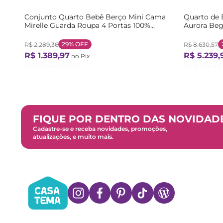
Conjunto Quarto Bebê Berço Mini Cama
Quarto de
Mirelle Guarda Roupa 4 Portas 100%
Aurora Beg
MDF Branco/Bétula Branco/ Bétula
Areia/Jequi
29%
OFF
R$
2
.
289
,
36
R$
8
.
630
,
57
R$
1
.
389
,
97
R$
5
.
239
,
no Pix
Ou
12
X de
R$
136
,
27
Ou
12
X de
R$
FIQUE POR DENTRO DAS NOVIDAD
Cadastre-se e receba novidades, promoções,
atualizações, e muito mais.