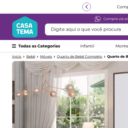
Compre via w
Termos mais buscados
Digite aqui o que você procura
1
º
beliche
2
º
guarda roupa
Todas as Categorias
Infantil
Monte
3
º
bicama
Bebê
Móveis
Quarto de Bebê Completo
Quarto de 
4
º
aria
5
º
escrivaninha
6
º
treliche
7
º
cama infantil
8
º
petit
9
º
cômoda
10
º
berço