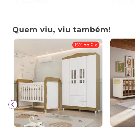
Ou
12
X de
R$
131
,
37
Ou
12
X de
R$
Quem viu, viu também!
15% no Pix