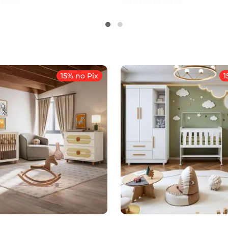
175
,
48
Ou
12
X de
R$
120
,
58
15% no Pix
1