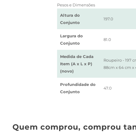
Pesos e Dimensões
Altura do
197.0
Conjunto
Largura do
81.0
Conjunto
Medida de Cada
Roupeiro - 197 c
Item (A x L x P)
88cm x 64 cm x
(novo)
Profundidade do
47.0
Conjunto
Quem comprou, comprou ta