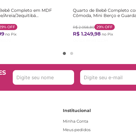
 Bebê Completo em MDF
Quarto de Bebê Completo c
e/Areia/Jequitibá
Cômoda, Mini Berço e Guard
tibá
Lila Branco Branco
29%
OFF
29%
OFF
R$
2
.
058
,
80
99
R$
1
.
249
,
98
no Pix
no Pix
513
,
72
Ou
12
X de
R$
122
,
54
ES
Institucional
Minha Conta
Meus pedidos