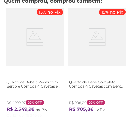
Quem comprou, comprou também!
15% no Pix
15% no Pix
Quarto de Bebê 3 Peças com
Quarto de Bebê Completo
Berço e Cômoda 4 Gavetas e
Cômoda 4 Gavetas com Berço
Guarda-Roupa 4 Portas 4
Arco-Íris Branco/Rosa
Gavetas Aquarela Espre
Bege/Nature/Branco
Nature/Branco
R$
4
.
199
,
97
29%
OFF
R$
988
,
20
29%
OFF
R$
2
.
549
,
98
R$
705
,
86
no Pix
no Pix
Ou
12
X de
R$
249
,
99