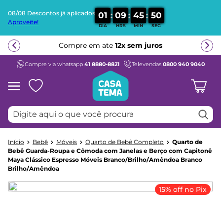
08/08 Descontos já aplicados
:
:
:
0
1
0
9
4
5
5
0
Aproveite!
DIA
HRS
MIN
SEG
Termos mais buscados
Compre em ate
12x sem juros
1
º
beliche
Compre via whatsapp
41 8880-8821
Televendas
0800 940 9040
2
º
guarda roupa
3
º
bicama
4
º
aria
Digite aqui o que você procura
5
º
escrivaninha
6
º
petit
Bebê
Móveis
Quarto de Bebê Completo
Quarto de
7
º
cama infantil
Bebê Guarda-Roupa e Cômoda com Janelas e Berço com Capitonê
Maya Clássico Espresso Móveis Branco/Brilho/Amêndoa Branco
8
º
treliche
Brilho/Amêndoa
9
º
berço
15% off no Pix
10
º
cama solteiro