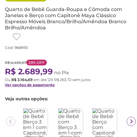
Quarto de Bebê Guarda-Roupa e Cômoda com
Janelas e Berço com Capitonê Maya Clássico
Espresso Móveis Branco/Brilho/Amêndoa Branco
Brilho/Amêndoa
Cód
:
968893
R$
4
.
430
,
57
29%
OFF
R$
2
.
689
,
99
no Pix
Ou
R$
3
.
164
,
69
em até
12
X
R$
263
,
72
sem juros
Ver opções de pagamento
Veja outras opções:
Branco Bril...
Branco Bril...
Branco Bril...