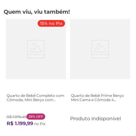
Quem viu, viu também!
15% no Pix
Quarto de Bebê Completo com
Quarto de Bebê Prime Berço
Cômoda, Mini Berço com
Mini Cama e Cômoda 4
Colchão e Guarda Roupas Lila
Gavetas - Branco
Branco Branco
R$
1
.
976
,
45
29%
OFF
Produto indisponível
R$
1
.
199
,
99
no Pix
Ou
12
X de
R$
117
,
64