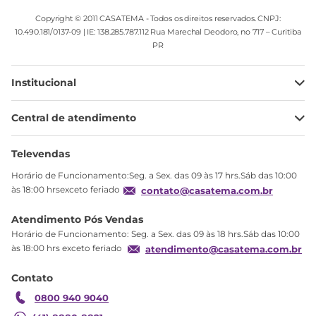
Copyright © 2011 CASATEMA - Todos os direitos reservados. CNPJ:
10.490.181/0137-09 | IE: 138.285.787.112 Rua Marechal Deodoro, no 717 – Curitiba
PR
Institucional
Minha Conta
Central de atendimento
Meus pedidos
Ajuda
Sobre Nós
Televendas
Política de privacidade
Horário de Funcionamento:Seg. a Sex. das 09 às 17 hrs.Sáb das 10:00
Produtos Estoque
às 18:00 hrsexceto feriado
contato@casatema.com.br
Segurança
Atendimento Pós Vendas
Troca
Horário de Funcionamento: Seg. a Sex. das 09 às 18 hrs.Sáb das 10:00
Formas de Pagamento
às 18:00 hrs exceto feriado
atendimento@casatema.com.br
Blog CASATEMA
Contato
Garantia
0800 940 9040