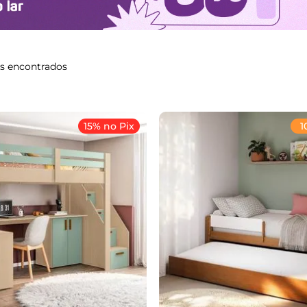
s
15% no Pix
1