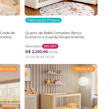
Fabricação Própria
 Grade de
Quarto de Bebê Completo Berço
ontana
Evolutivo e Guarda-Roupa Ananda
Casatema Bege/Off White/Mel Off
White/Mel
35%
OFF
R$
4
.
323
,
24
R$
2
.
230
,
96
no Pix
Ou
12
X de
R$
232
,
39
0% no Pix
10% no Pix