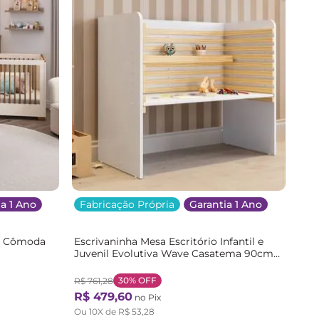
a 1 Ano
Fabricação Própria
Garantia 1 Ano
 1 Cômoda
Escrivaninha Mesa Escritório Infantil e
Juvenil Evolutiva Wave Casatema 90cm
Mel
MDF Branco e Natural Marrom
Branco/Natural
30%
OFF
R$
761
,
28
R$
479
,
60
no Pix
Ou
10
X de
R$
53
,
28