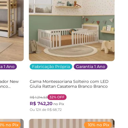
a 1 Ano
Fabricação Própria
Garantia 1 Ano
gador New
Cama Montessoriana Solteiro com LED
anco
Giulia Rattan Casatema Branco Branco
32%
OFF
R$
1
.
214
,
53
R$
742
,
20
no Pix
Ou
12
X de
R$
68
,
72
0% no Pix
10% no Pix