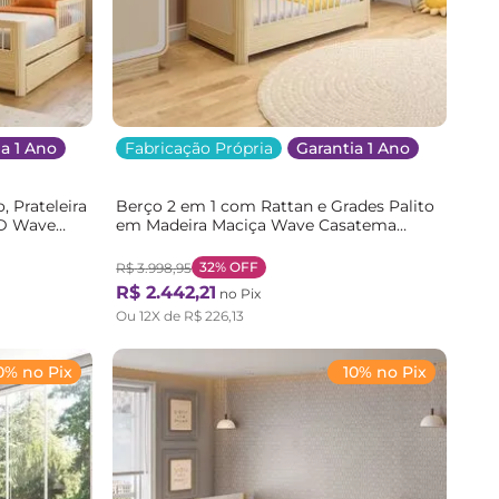
a 1 Ano
Fabricação Própria
Garantia 1 Ano
 Prateleira
Berço 2 em 1 com Rattan e Grades Palito
ED Wave
em Madeira Maciça Wave Casatema
Marrom/Branco Natural/Branco
32%
OFF
R$
3
.
998
,
95
R$
2
.
442
,
21
no Pix
Ou
12
X de
R$
226
,
13
0% no Pix
10% no Pix