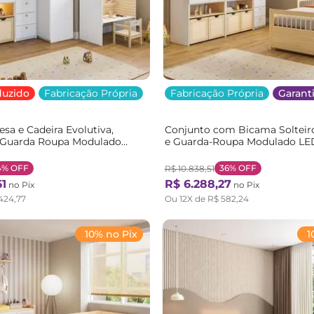
duzido
Fabricação Própria
Fabricação Própria
Garanti
sa e Cadeira Evolutiva,
Conjunto com Bicama Solteiro,
e Guarda Roupa Modulado
e Guarda-Roupa Modulado L
tema Branco/Marrom
Casatema Branco/Marrom
ural
Branco/Natural
4%
OFF
36%
OFF
R$
10
.
838
,
51
61
R$
6
.
288
,
27
no Pix
no Pix
424
,
77
Ou
12
X de
R$
582
,
24
10% no Pix
1