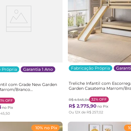
Fabricação Própria
Garanti
 Própria
Garantia 1 Ano
Treliche Infantil com Escorre
antil com Grade New Garden
Garden Casatema Marrom/Br
Marrom/Branco
Natural/Branco
anco
32%
OFF
R$
4
.
545
,
34
31%
OFF
R$
2
.
775
,
90
no Pix
3
no Pix
Ou
12
X de
R$
257
,
02
145
,
50
10% no Pix
1