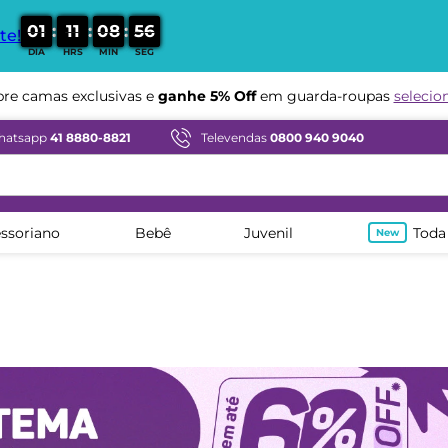
:
:
:
0
1
1
1
0
8
5
4
te!
DIA
HRS
MIN
SEG
Compre em ate
12x sem juros
e camas exclusivas e
ganhe 5% Off
em guarda-roupas
selecio
hatsapp
41 8880-8821
Televendas
0800 940 9040
ssoriano
Bebê
Juvenil
Toda