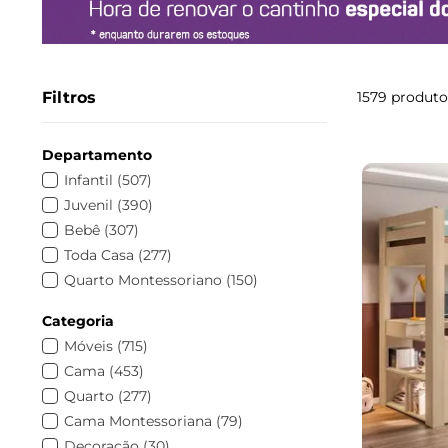
Filtros
1579
produto
Departamento
Infantil
(
507
)
Juvenil
(
390
)
Bebê
(
307
)
Toda Casa
(
277
)
Quarto Montessoriano
(
150
)
Temas
(
82
)
Categoria
Quarto completo
(
34
)
Móveis
(
715
)
Cama
(
31
)
Cama
(
453
)
Móveis
(
23
)
Quarto
(
277
)
Guarda roupa
(
16
)
Cama Montessoriana
(
79
)
Mesa
(
12
)
Decoração
(
30
)