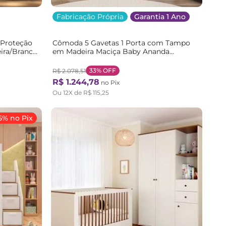
Fabricação Própria
Garantia 1 Ano
 Proteção
Cômoda 5 Gavetas 1 Porta com Tampo
ira/Branco
em Madeira Maciça Baby Ananda
Casatema Off-white/Mel
33%
OFF
R$
2
.
078
,
51
R$
1
.
244
,
78
no Pix
Ou
12
X de
R$
115
,
25
5% no Pix