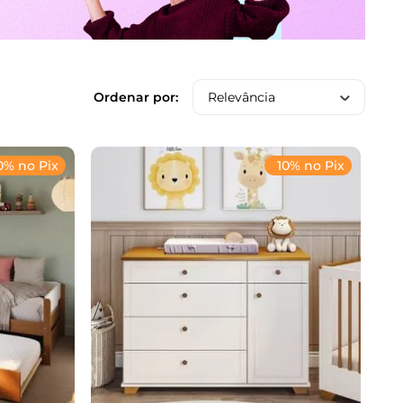
Relevância
0% no Pix
10% no Pix