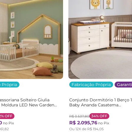
 Própria
Fabricação Própria
Garanti
soriana Solteiro Giulia
Conjunto Dormitório 1 Berço
 Moldura LED New Garden
Baby Ananda Casatema
Branco/Marrom
Bege/Offwhite/Mel OffWhite/
ural
2%
OFF
34%
OFF
R$
3
.
537
,
80
0
R$
2
.
095
,
76
no Pix
no Pix
161
,
82
Ou
12
X de
R$
194
,
05