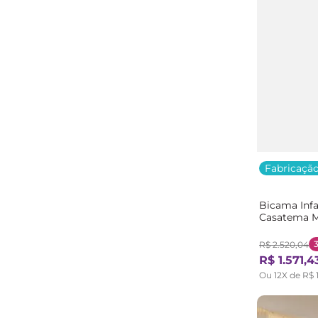
Casatema Baby
(
3
)
Camas e Beliches
(
3
)
Tcil Móveis
(
2
)
OR Design
(
2
)
Minastex
(
2
)
Kappesberg
(
2
)
Josandro
(
2
)
Gelius Móveis
(
2
)
Ecomóveis
(
2
)
Fabricação
DJD Móveis
(
2
)
Carolina Baby
(
2
)
Bicama Inf
Artemobili
(
2
)
Casatema 
VJ Móveis
(
1
)
Natural/Br
Serpil Baby
(
1
)
R$
2
.
520
,
04
R$
1
.
571
,
4
Seiva Móveis
(
1
)
Ou
12
X de
R$
Saraiva
(
1
)
Santos Andirá
(
1
)
Placa e Ponto
(
1
)