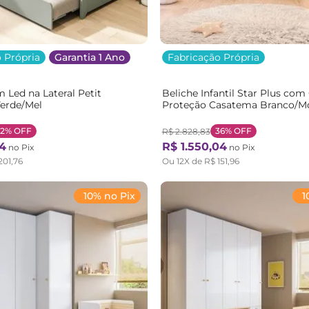
 Própria
Garantia 1 Ano
Fabricação Própria
m Led na Lateral Petit
Beliche Infantil Star Plus com
erde/Mel
Proteção Casatema Branco/M
Branco/Montana
32%
OFF
36%
OFF
R$
2
.
828
,
83
4
R$
1
.
550
,
04
no Pix
no Pix
201
,
76
Ou
12
X de
R$
151
,
96
10% no Pix
1