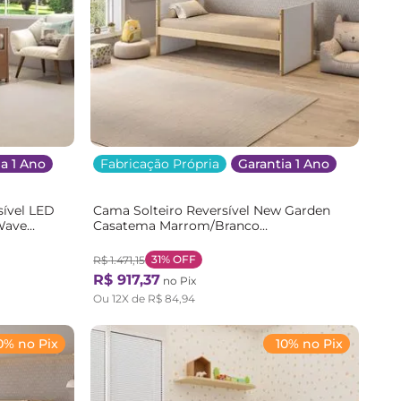
a 1 Ano
Fabricação Própria
Garantia 1 Ano
sível LED
Cama Solteiro Reversível New Garden
Wave
Casatema Marrom/Branco
ó
Natural/Branco
31%
OFF
R$
1
.
471
,
15
R$
917
,
37
no Pix
Ou
12
X de
R$
84
,
94
0% no Pix
10% no Pix