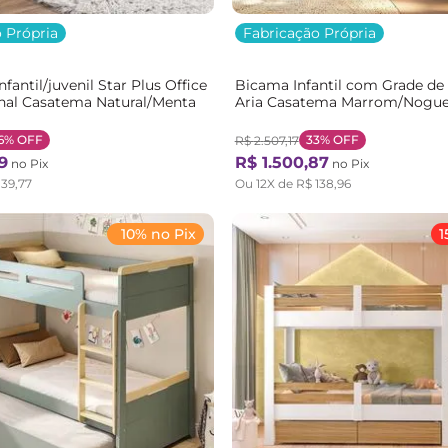
 Própria
Fabricação Própria
fantil/juvenil Star Plus Office
Bicama Infantil com Grade de
nal Casatema Natural/Menta
Aria Casatema Marrom/Nogue
Nogueira/Branco
6%
OFF
33%
OFF
R$
2
.
507
,
17
9
R$
1
.
500
,
87
no Pix
no Pix
139
,
77
Ou
12
X de
R$
138
,
96
10% no Pix
1