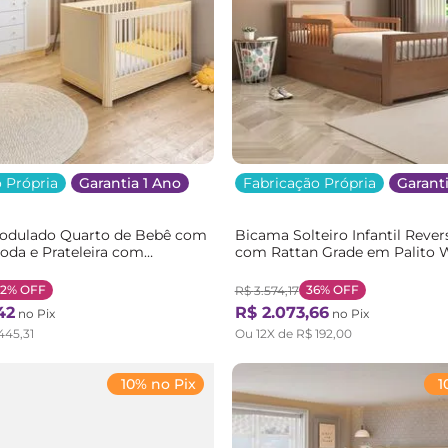
 Própria
Garantia 1 Ano
Fabricação Própria
Garanti
odulado Quarto de Bebê com
Bicama Solteiro Infantil Rever
oda e Prateleira com
com Rattan Grade em Palito 
 Wave Casatema
Casatema Marrom/Freijó Freij
rom Branco/Natural
32%
OFF
36%
OFF
R$
3
.
574
,
17
42
R$
2
.
073
,
66
no Pix
no Pix
445
,
31
Ou
12
X de
R$
192
,
00
10% no Pix
1